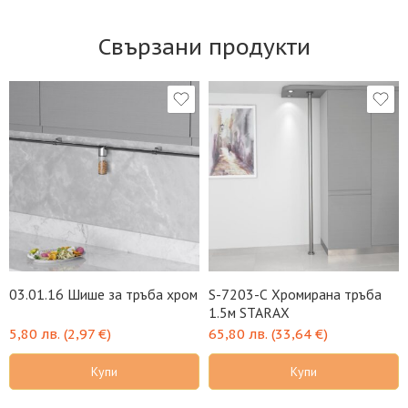
Свързани продукти
03.01.16 Шише за тръба хром
S-7203-C Хромирана тръба
1.5м STARAX
5,80
лв.
(
2,97
€
)
65,80
лв.
(
33,64
€
)
Купи
Купи