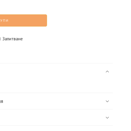
КУПИ
Запитване
ия