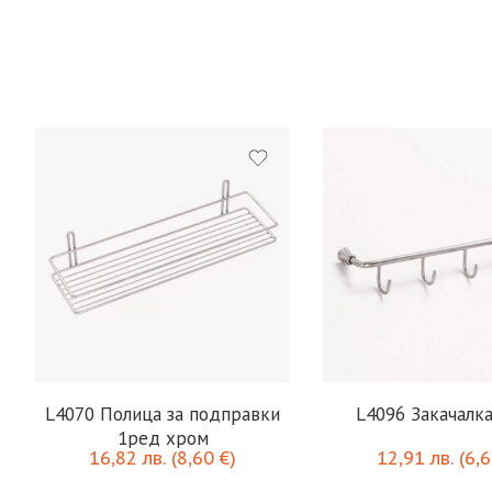
L4070 Полица за подправки
L4096 Закачалка
1ред хром
16,82
лв.
(
8,60
€
)
12,91
лв.
(
6,