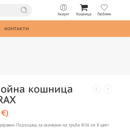
Акаунт
Кошница
Любими
КОНТАКТИ
война кошница
RAX
3
€
)
правки. Подходящ за окачване на тръба Ф16 см. В цвят