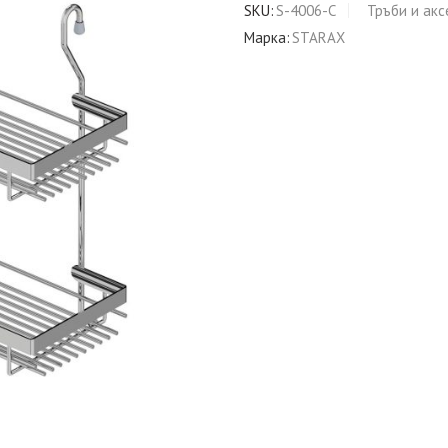
SKU:
S-4006-C
Тръби и акс
Марка:
STARAX