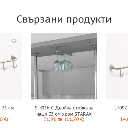
Свързани продукти
 31 см
S-4016-C Двойна стойка за
L4097
чаши 35 см хром STARAX
60
€
)
21,91
лв.
(
11,20
€
)
14