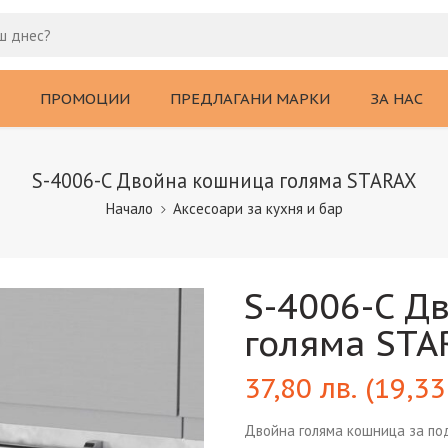
ПРОМОЦИИ
ПРЕДЛАГАНИ МАРКИ
ЗА НАС
S-4006-C Двойна кошница голяма STARAX
Начало
Аксесоари за кухня и бар
S-4006-C Д
голяма STA
37,80
лв.
(
19,3
Двойна голяма кошница за под