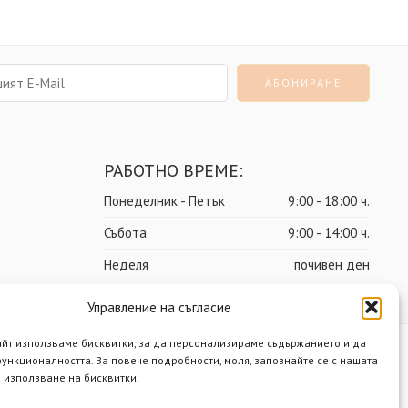
РАБОТНО ВРЕМЕ:
Понеделник - Петък
9:00 - 18:00 ч.
Събота
9:00 - 14:00 ч.
Неделя
почивен ден
Управление на съгласие
айт използваме бисквитки, за да персонализираме съдържанието и да
ункционалността. За повече подробности, моля, запознайте се с нашата
ост
Политика за бисквитки
Разработено от Нимасистъмс
 използване на бисквитки.