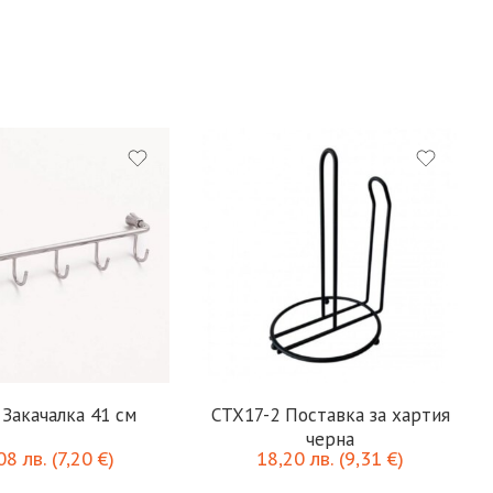
 Закачалка 41 см
CTX17-2 Поставка за хартия
черна
,08
лв.
(
7,20
€
)
18,20
лв.
(
9,31
€
)