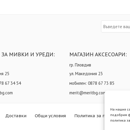
 ЗА МИВКИ И УРЕДИ:
МАГАЗИН АКСЕСОАРИ:
гр. Пловдив
ия 25
ул. Македония 23
78 67 34 54
мобилен:
0878 67 73 85
bg.com
merit@meritbg.com
На нашия с
подобрим ф
Доставки
Общи условия
Политика за поверителн
политика за