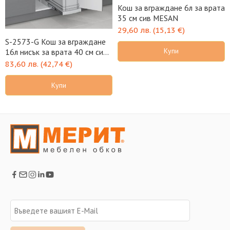
Кош за вграждане 6л за врата
35 см сив MESAN
29,60
лв.
(
15,13
€
)
S-2573-G Кош за вграждане
Купи
16л нисък за врата 40 см сив
STARAX
83,60
лв.
(
42,74
€
)
Купи