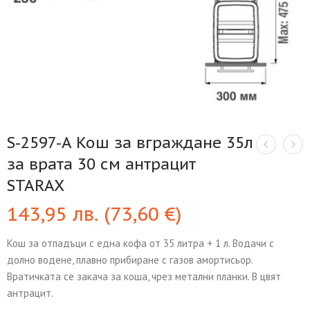
S-2597-A Кош за вграждане 35л
за врата 30 см антрацит
STARAX
143,95
лв.
(
73,60
€
)
Кош за отпадъци с една кофа от 35 литра + 1 л. Водачи с
долно водене, плавно прибиране с газов амортисьор.
Вратичката се закача за коша, чрез метални планки. В цвят
антрацит.