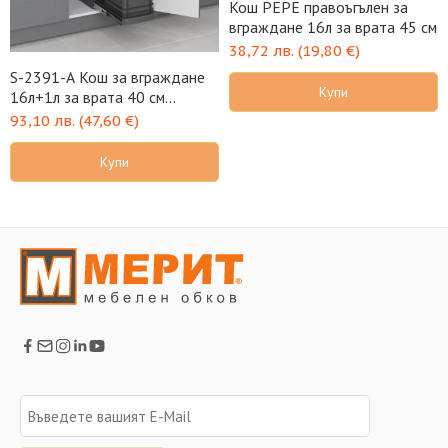
Кош PEPE правоъгълен за
вграждане 16л за врата 45 см
38,72
лв.
(
19,80
€
)
S-2391-A Кош за вграждане
Купи
16л+1л за врата 40 см
антрацит STARAX
93,10
лв.
(
47,60
€
)
Купи