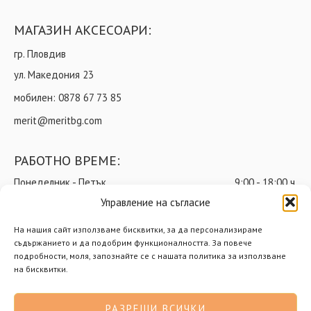
МАГАЗИН АКСЕСОАРИ:
гр. Пловдив
ул. Македония 23
мобилен:
0878 67 73 85
merit@meritbg.com
РАБОТНО ВРЕМЕ:
Понеделник - Петък
9:00 - 18:00 ч.
Управление на съгласие
Събота
9:00 - 14:00 ч.
На нашия сайт използваме бисквитки, за да персонализираме
Неделя
почивен ден
съдържанието и да подобрим функционалността. За повече
подробности, моля, запознайте се с нашата политика за използване
на бисквитки.
© Мерит ООД – Всички права запазени
РАЗРЕШИ ВСИЧКИ