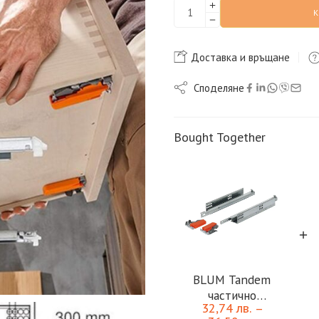
Доставка и връщане
Споделяне
Bought Together
BLUM Tandem
частично
32,74
лв.
–
изтегляне с пуш