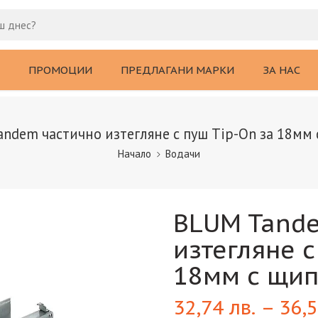
ПРОМОЦИИ
ПРЕДЛАГАНИ МАРКИ
ЗА НАС
ndem частично изтегляне с пуш Tip-On за 18мм
Начало
Водачи
BLUM Tand
изтегляне с
18мм с щи
32,74
лв.
–
36,