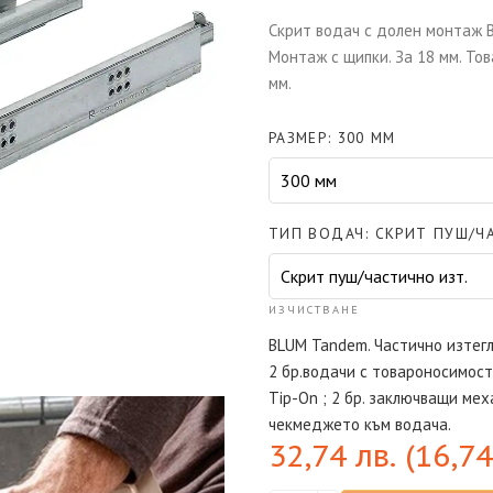
Скрит водач с долен монтaж B
Монтаж с щипки. За 18 мм. Това
мм.
РАЗМЕР
300 ММ
ТИП ВОДАЧ
СКРИТ ПУШ/Ч
ИЗЧИСТВАНЕ
BLUM Tandem. Частично изтегл
2 бр.водачи с товароносимост 
Tip-On ; 2 бр. заключващи ме
чекмеджето към водача.
32,74
лв.
(
16,7