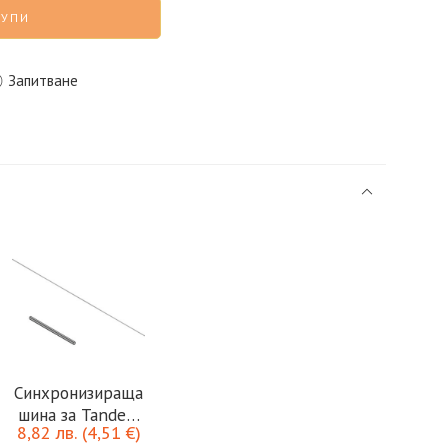
КУПИ
Запитване
Синхронизираща
шина за Tandem
8,82
лв.
(
4,51
€
)
Tip-On 1142мм