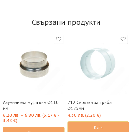
Свързани продукти
Алуминиева муфа към Ø110
212 Свръзка за тръба
мм
Ø125мм
6,20
лв.
–
6,80
лв.
(
3,17
€
-
4,30
лв.
(
2,20
€
)
3,48
€
)
Купи