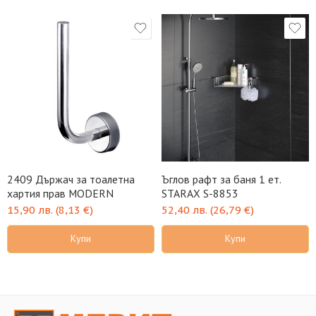
2409 Държач за тоалетна
Ъглов рафт за баня 1 ет.
хартия прав MODERN
STARAX S-8853
15,90
лв.
(
8,13
€
)
52,40
лв.
(
26,79
€
)
Купи
Купи