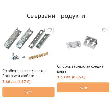
Свързани продукти
Сглобка за легло за средна
Сглобка за легло 4 части с
царга
болтове и дюбели
1,30
лв.
(
0,66
€
)
3,66
лв.
(
1,87
€
)
Купи
Купи