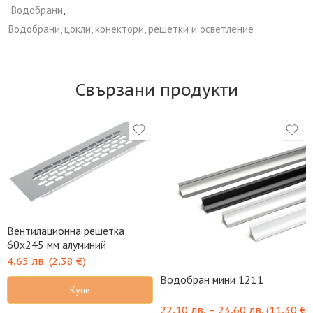
Водобрани
,
Водобрани, цокли, конектори, решетки и осветление
Свързани продукти
Вентилационна решетка
60х245 мм алуминий
4,65
лв.
(
2,38
€
)
Водобран мини 1211
Купи
22,10
лв.
–
23,60
лв.
(
11,30
€