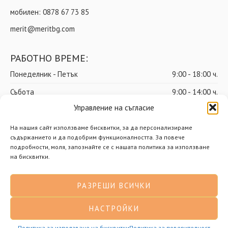
мобилен:
0878 67 73 85
merit@meritbg.com
РАБОТНО ВРЕМЕ:
Понеделник - Петък
9:00 - 18:00 ч.
Събота
9:00 - 14:00 ч.
Управление на съгласие
Неделя
почивен ден
На нашия сайт използваме бисквитки, за да персонализираме
съдържанието и да подобрим функционалността. За повече
подробности, моля, запознайте се с нашата политика за използване
© Мерит ООД – Всички права запазени
на бисквитки.
Доставки
Общи условия
РАЗРЕШИ ВСИЧКИ
Политика за поверителност
Политика за бисквитки
НАСТРОЙКИ
Разработено от Нимасистъмс
Политика за използване на бисквитки
Политика за поверителност