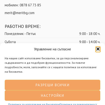
мобилен:
0878 67 73 85
merit@meritbg.com
РАБОТНО ВРЕМЕ:
Понеделник - Петък
9:00 - 18:00 ч.
Събота
9:00 - 14:00 ч.
Управление на съгласие
Неделя
почивен ден
На нашия сайт използваме бисквитки, за да персонализираме
съдържанието и да подобрим функционалността. За повече
подробности, моля, запознайте се с нашата политика за използване
© Мерит ООД – Всички права запазени
на бисквитки.
Доставки
Общи условия
РАЗРЕШИ ВСИЧКИ
Политика за поверителност
Политика за бисквитки
НАСТРОЙКИ
Разработено от Нимасистъмс
Политика за използване на бисквитки
Политика за поверителност