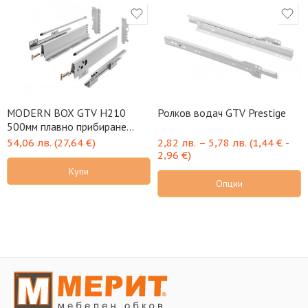
MODERN BOX GTV H210
Ролков водач GTV Prestige
500мм плавно прибиране
пълно изтегляне
54,06
лв.
(
27,64
€
)
2,82
лв.
–
5,78
лв.
(
1,44
€
-
2,96
€
)
Купи
Опции