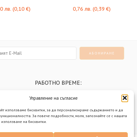
20
лв.
(
0,10
€
)
0,76
лв.
(
0,39
€
)
РАБОТНО ВРЕМЕ:
Понеделник - Петък
9:00 - 18:00 ч.
Управление на съгласие
Събота
9:00 - 14:00 ч.
айт използваме бисквитки, за да персонализираме съдържанието и да
Неделя
почивен ден
ункционалността. За повече подробности, моля, запознайте се с нашата
 използване на бисквитки.