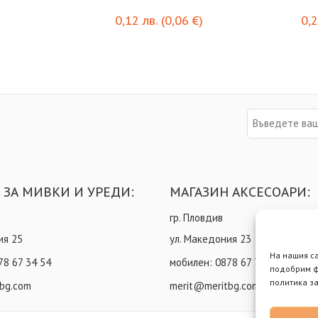
0,12
лв.
(
0,06
€
)
0,
 ЗА МИВКИ И УРЕДИ:
МАГАЗИН АКСЕСОАРИ:
гр. Пловдив
ия 25
ул. Македония 23
На нашия с
78 67 34 54
мобилен:
0878 67 73 85
подобрим ф
политика за
bg.com
merit@meritbg.com