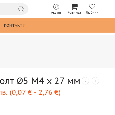
Акаунт
Кошница
Любими
КОНТАКТИ
олт Ø5 M4 x 27 мм
лв.
(
0,07
€
-
2,76
€
)