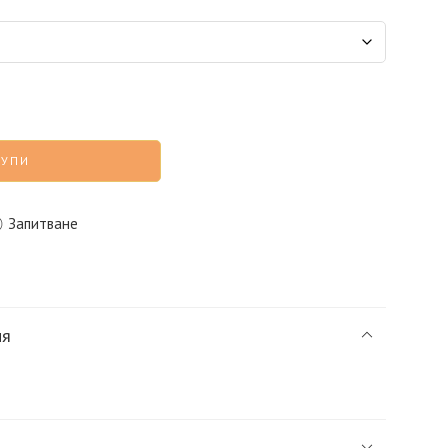
КУПИ
Запитване
ия