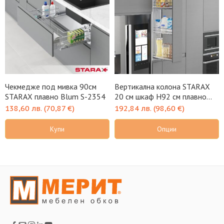
Чекмедже под мивка 90см
Вертикална колона STARAX
STARAX плавно Blum S-2354
20 см шкаф H92 см плавно
Blum
138,60
лв.
(
70,87
€
)
192,84
лв.
(
98,60
€
)
Купи
Опции