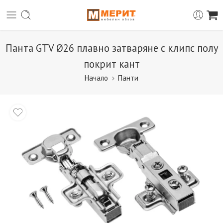
Панта GTV Ø26 плавно затваряне с клипс полу
покрит кант
Начало
Панти