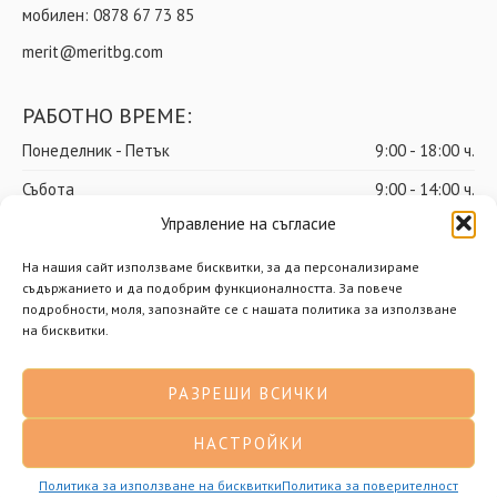
мобилен:
0878 67 73 85
merit@meritbg.com
РАБОТНО ВРЕМЕ:
Понеделник - Петък
9:00 - 18:00 ч.
Събота
9:00 - 14:00 ч.
Управление на съгласие
Неделя
почивен ден
На нашия сайт използваме бисквитки, за да персонализираме
съдържанието и да подобрим функционалността. За повече
подробности, моля, запознайте се с нашата политика за използване
© Мерит ООД – Всички права запазени
на бисквитки.
Доставки
Общи условия
РАЗРЕШИ ВСИЧКИ
Политика за поверителност
Политика за бисквитки
НАСТРОЙКИ
Разработено от Нимасистъмс
Политика за използване на бисквитки
Политика за поверителност