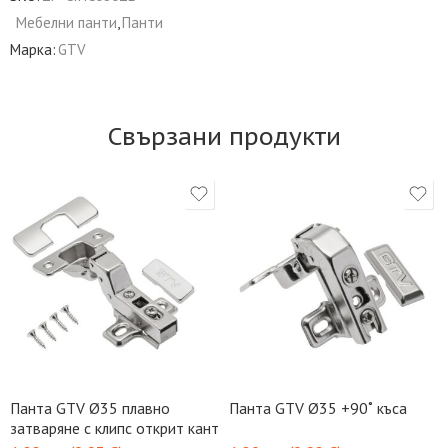
Мебелни панти
,
Панти
Марка:
GTV
Свързани продукти
Панта GTV Ø35 плавно
Панта GTV Ø35 +90˚ къса
затваряне с клипс открит кант