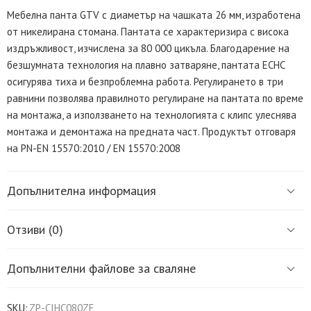
Мебелна панта GTV с диаметър на чашката 26 мм, изработена
от никелирана стомана. Пантата се характеризира с висока
издръжливост, изчислена за 80 000 цикъла. Благодарение на
безшумната технология на плавно затваряне, пантата ECHC
осигурява тиха и безпроблемна работа. Регулирането в три
равнини позволява правилното регулиране на пантата по време
на монтажа, а използването на технологията с клипс улеснява
монтажа и демонтажа на предната част. Продуктът отговаря
на PN-EN 15570:2010 / EN 15570:2008
Допълнителна информация
Отзиви (0)
Допълнителни файлове за сваляне
SKU:
ZP-CIHC080ZE