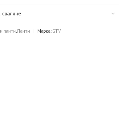
 сваляне
и панти
,
Панти
Марка:
GTV