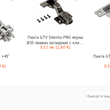
Панта GTV Silento PRO черна
Ø35 плавно затваряне с клипс
3,52
лв.
(
1,80
€
)
3D открит кант
 +45˚
Панта GT
9
€
)
0,