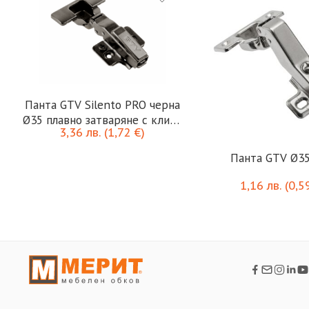
Панта GTV Silento PRO черна
Ø35 плавно затваряне с клипс
3,36
лв.
(
1,72
€
)
3D покрит кант
Панта GTV Ø35
1,16
лв.
(
0,5