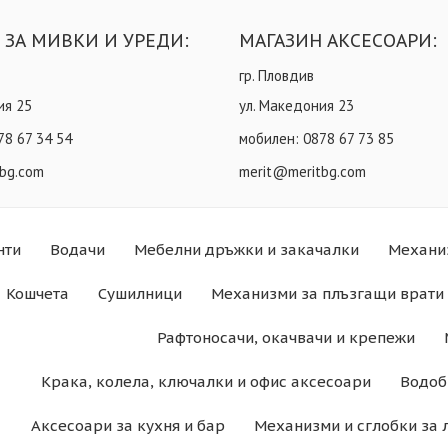
 ЗА МИВКИ И УРЕДИ:
МАГАЗИН АКСЕСОАРИ:
гр. Пловдив
ия 25
ул. Македония 23
78 67 34 54
мобилен:
0878 67 73 85
bg.com
merit@meritbg.com
нти
Водачи
Мебелни дръжки и закачалки
Механи
Кошчета
Сушилници
Механизми за плъзгащи врати 
Рафтоносачи, окачвачи и крепежи
Крака, колела, ключалки и офис аксесоари
Водоб
Аксесоари за кухня и бар
Механизми и сглобки за 