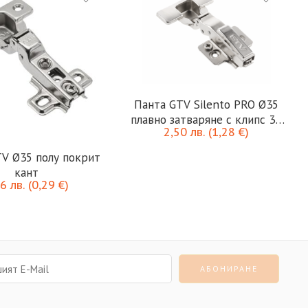
Панта GTV Silento PRO Ø35
плавно затваряне с клипс 3D
2,50
лв.
(
1,28
€
)
покрит кант
V Ø35 полу покрит
кант
56
лв.
(
0,29
€
)