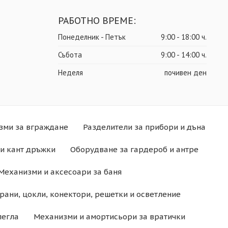
РАБОТНО ВРЕМЕ:
Понеделник - Петък
9:00 - 18:00 ч.
Събота
9:00 - 14:00 ч.
Неделя
почивен ден
зми за вграждане
Разделители за прибори и дъна
и кант дръжки
Оборудване за гардероб и антре
Механизми и аксесоари за баня
рани, цокли, конектори, решетки и осветление
легла
Механизми и амортисьори за вратички