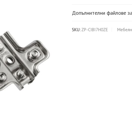
Допълнителни файлове за
SKU:
ZP-CIBI7H0ZE
Мебелн