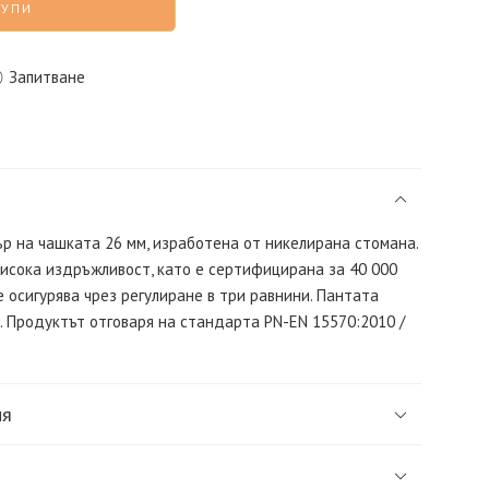
КУПИ
Запитване
р на чашката 26 мм, изработена от никелирана стомана.
исока издръжливост, като е сертифицирана за 40 000
е осигурява чрез регулиране в три равнини. Пантата
 Продуктът отговаря на стандарта PN-EN 15570:2010 /
ия