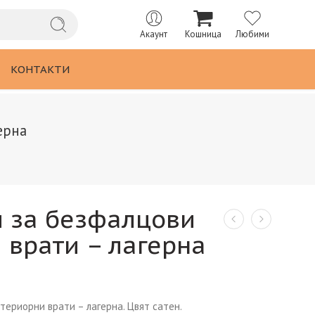
Акаунт
Кошница
Любими
КОНТАКТИ
ерна
м за безфалцови
 врати – лагерна
териорни врати – лагерна. Цвят сатен.