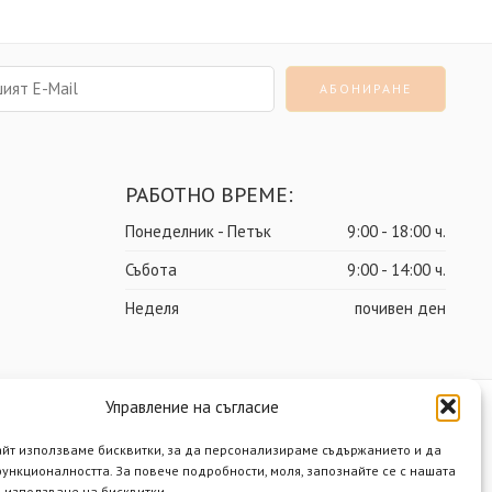
РАБОТНО ВРЕМЕ:
Понеделник - Петък
9:00 - 18:00 ч.
Събота
9:00 - 14:00 ч.
Неделя
почивен ден
Управление на съгласие
ост
Политика за бисквитки
Разработено от Нимасистъмс
айт използваме бисквитки, за да персонализираме съдържанието и да
ункционалността. За повече подробности, моля, запознайте се с нашата
 използване на бисквитки.