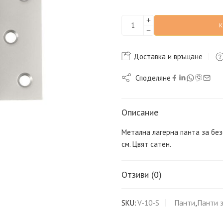
Доставка и връщане
Споделяне
Описание
Метална лагерна панта за без
см. Цвят сатен.
Отзиви (0)
SKU:
V-10-S
Панти
,
Панти 