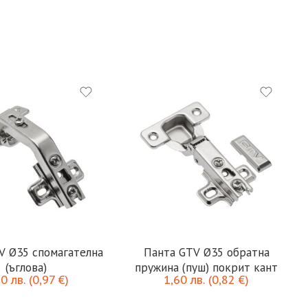
V Ø35 спомагателна
Панта GTV Ø35 обратна
(ъглова)
пружина (пуш) покрит кант
90
лв.
(
0,97
€
)
1,60
лв.
(
0,82
€
)