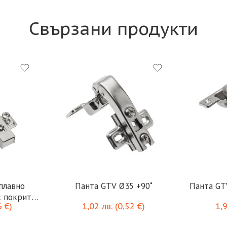
Свързани продукти
плавно
Панта GTV Ø35 +90˚
Панта GT
с покрит
6
€
)
1,02
лв.
(
0,52
€
)
1,