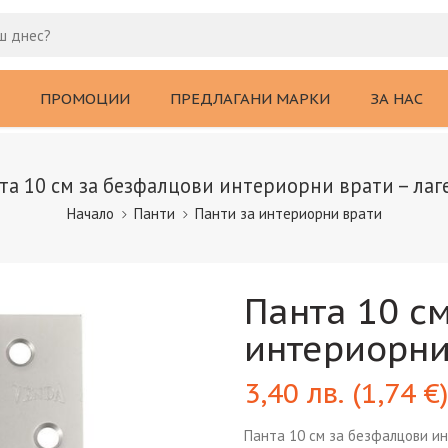
ПРОМОЦИИ
ПРЕДЛАГАНИ МАРКИ
ЗА НАС
та 10 см за безфалцови интериорни врати – лаг
Начало
Панти
Панти за интериорни врати
Панта 10 с
интериорни
3,40
лв.
(
1,74
€
)
Панта 10 см за безфалцови ин