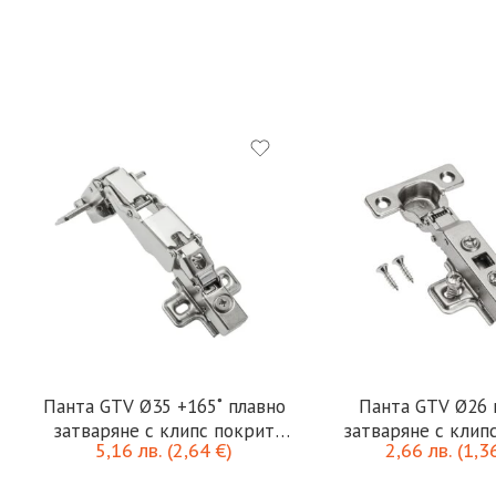
с
Панта GTV Ø35 +165˚ плавно
Панта GTV Ø26 
затваряне с клипс покрит
затваряне с клип
5,16
лв.
(
2,64
€
)
2,66
лв.
(
1,3
кант
кант