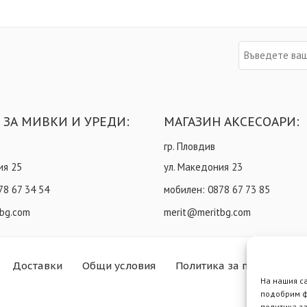
 ЗА МИВКИ И УРЕДИ:
МАГАЗИН АКСЕСОАРИ:
гр. Пловдив
ия 25
ул. Македония 23
78 67 34 54
мобилен:
0878 67 73 85
bg.com
merit@meritbg.com
Доставки
Общи условия
Политика за поверителн
На нашия с
подобрим ф
политика за