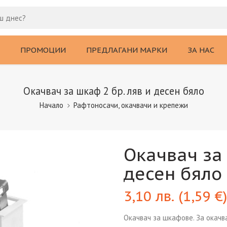
ПРОМОЦИИ
ПРЕДЛАГАНИ МАРКИ
ЗА НАС
Окачвач за шкаф 2 бр. ляв и десен бяло
Начало
Рафтоносачи, окачвачи и крепежи
Окачвач за 
десен бяло
3,10
лв.
(
1,59
€
)
Окачвач за шкафове. За окачва