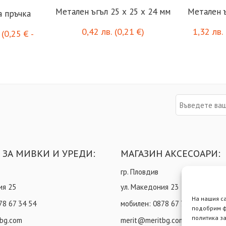
Метален ъгъл 25 х 25 x 24 мм
Метален ъ
а пръчка
0,42
лв.
(
0,21
€
)
1,32
лв.
(
0,25
€
-
 ЗА МИВКИ И УРЕДИ:
МАГАЗИН АКСЕСОАРИ:
гр. Пловдив
ия 25
ул. Македония 23
На нашия с
78 67 34 54
мобилен:
0878 67 73 85
подобрим ф
политика за
bg.com
merit@meritbg.com