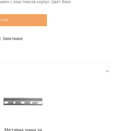
тален с пластмасов корпус. Цвят бяло.
КУПИ
Запитване
Метална шина за