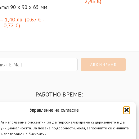
2,45
€
)
гъл 90 х 90 х 65 мм
–
1,40
лв.
(
0,67
€
-
0,72
€
)
РАБОТНО ВРЕМЕ:
Понеделник - Петък
9:00 - 18:00 ч.
Управление на съгласие
Събота
9:00 - 14:00 ч.
айт използваме бисквитки, за да персонализираме съдържанието и да
Неделя
почивен ден
ункционалността. За повече подробности, моля, запознайте се с нашата
 използване на бисквитки.