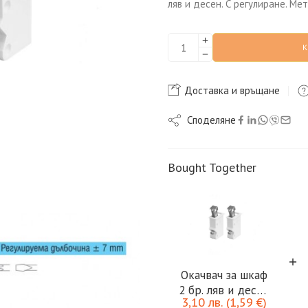
ляв и десен. С регулиране. Ме
Доставка и връщане
Споделяне
Bought Together
Окачвач за шкаф
2 бр. ляв и десен
3,10
лв.
(
1,59
€
)
бяло