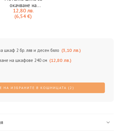
окачване на
12,80
лв.
шкафове 240 см
(
6,54
€
)
за шкаф 2 бр. ляв и десен бяло
(
3,10
лв.
)
ване на шкафове 240 см
(
12,80
лв.
)
 НА ИЗБРАНИТЕ В КОШНИЦАТА (2)
ия