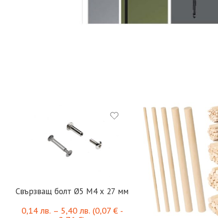
Свързващ болт Ø5 M4 x 27 мм
0,14
лв.
–
5,40
лв.
(
0,07
€
-