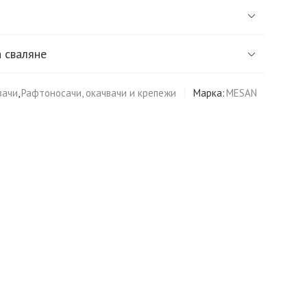
 сваляне
вачи
,
Рафтоносачи, окачвачи и крепежи
Марка:
MESAN