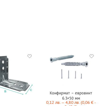
Конфирмат – евровинт
6.3×50 мм
0,12
лв.
–
4,80
лв.
(
0,06
€
-