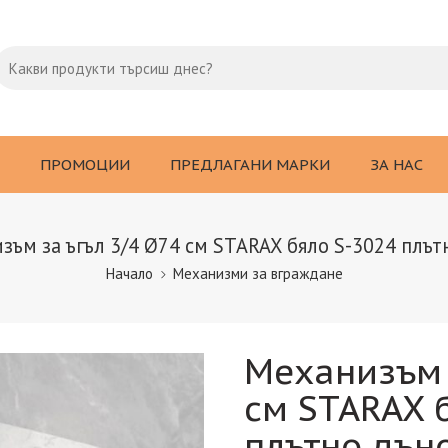
ПРОМОЦИИ
ПРЕДЛАГАНИ МАРКИ
ЗА НАС
зъм за ъгъл 3/4 Ø74 см STARAX бяло S-3024 плът
Начало
Механизми за вграждане
Механизъм 
см STARAX 
плътно дън