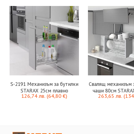
S-2191 Механизъм за бутилки
Свалящ механизъм з
STARAX 25см плавно
чаши 80см STARA
126,74
лв.
(
64,80
€
)
263,65
лв.
(
134