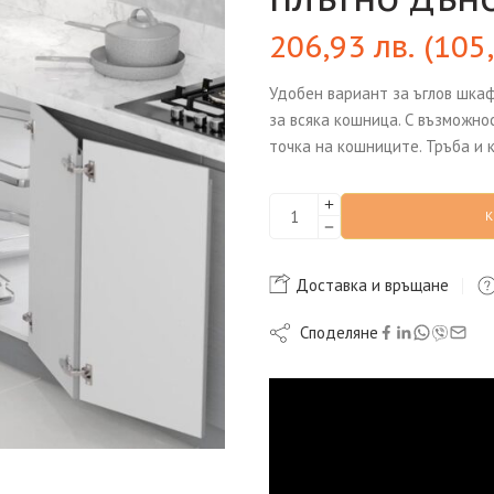
206,93
лв.
(
105
Удобен вариант за ъглов шкаф
за всяка кошница. С възможно
точка на кошниците. Тръба и 
Доставка и връщане
Споделяне