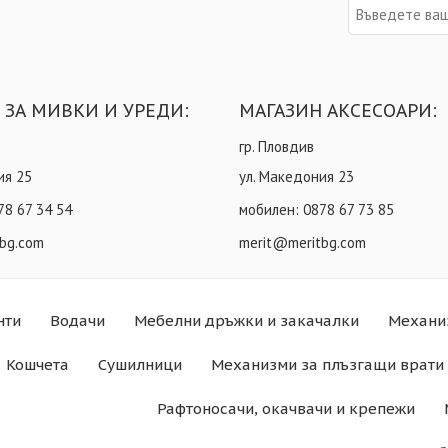
 ЗА МИВКИ И УРЕДИ:
МАГАЗИН АКСЕСОАРИ:
гр. Пловдив
ия 25
ул. Македония 23
78 67 34 54
мобилен:
0878 67 73 85
bg.com
merit@meritbg.com
нти
Водачи
Мебелни дръжки и закачалки
Механи
Кошчета
Сушилници
Механизми за плъзгащи врати 
Рафтоносачи, окачвачи и крепежи