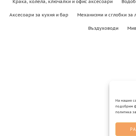
Крака, колела, ключалки и офис аксесоари
Водоб
Аксесоари за кухня и бар
Механизми и сглобки за 
Въздуховоди
Мив
На нашия с
подобрим ф
политика за
Р