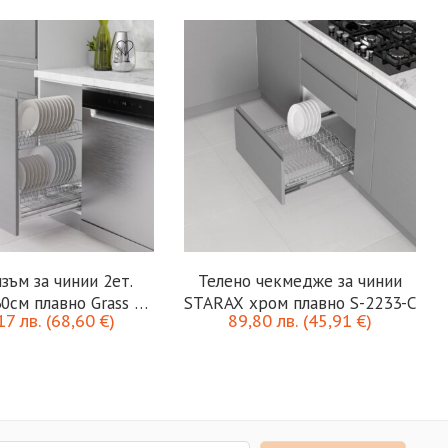
зъм за чинии 2ет.
Телено чекмедже за чинии
0см плавно Grass S-
STARAX хром плавно S-2233-C
,17
лв.
(
68,60
€
)
89,80
лв.
(
45,91
€
)
2110