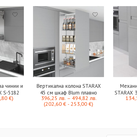
а чинии и
Вертикална колона STARAX
Механи
X S-5182
45 см шкаф Blum плавно
STARAX 3
,80
€
)
396,25
лв.
–
494,82
лв.
134
(
202,60
€
-
253,00
€
)