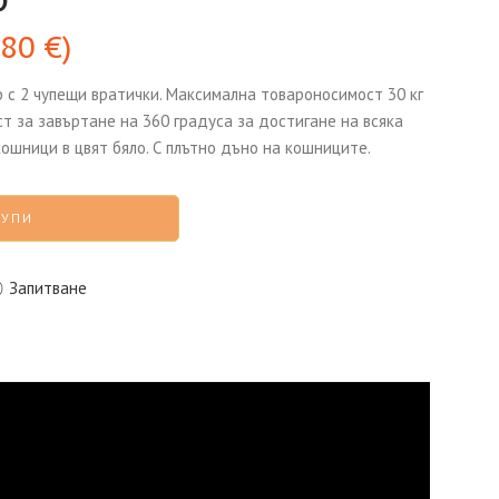
,80
€
)
 с 2 чупещи вратички. Максимална товароносимост 30 кг
ст за завъртане на 360 градуса за достигане на всяка
кошници в цвят бяло. С плътно дъно на кошниците.
КУПИ
Запитване