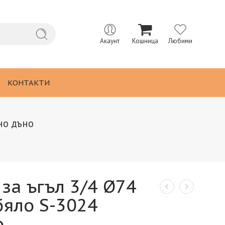
Акаунт
Кошница
Любими
КОНТАКТИ
но дъно
за ъгъл 3/4 Ø74
бяло S-3024
о