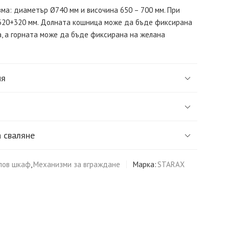
ма: диаметър Ø740 мм и височина 650 – 700 мм. При
320+320 мм. Долната кошница може да бъде фиксирана
а, а горната може да бъде фиксирана на желана
ия
 сваляне
лов шкаф
,
Механизми за вграждане
Марка:
STARAX