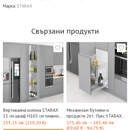
Марка:
STARAX
Свързани продукти
Вертикална колона STARAX
Механизъм бутилки и
15 см шкаф H165 см плавно
продукти 2ет. Лукс STARAX
Blum
плавно Grass
233,13
лв.
(
119,20
€
)
175,40
лв.
–
185,40
лв.
(
89,68
€
-
94,79
€
)