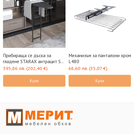
Прибираща се дъска за
Механизъм за панталони хром
гладене STARAX антрацит S-
L480
6611-A
395,86
лв.
(
202,40
€
)
68,60
лв.
(
35,07
€
)
Купи
Купи