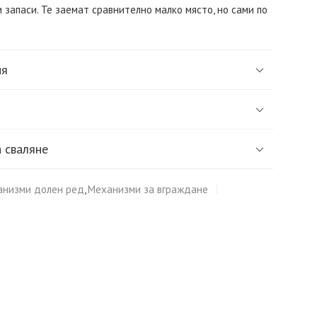
 запаси. Те заемат сравнително малко място, но сами по
ия
 сваляне
анизми долен ред
,
Механизми за вграждане