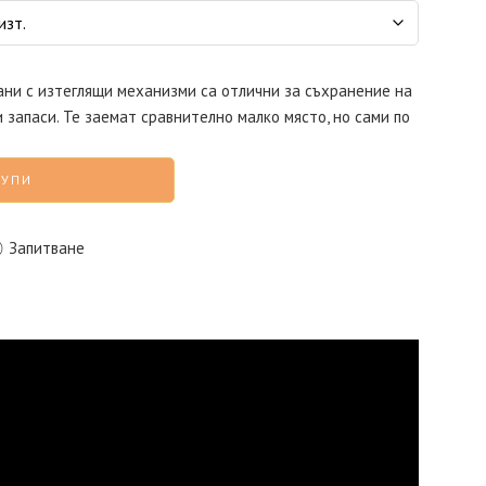
ани с изтеглящи механизми са отлични за съхранение на
 запаси. Те заемат сравнително малко място, но сами по
КУПИ
Запитване