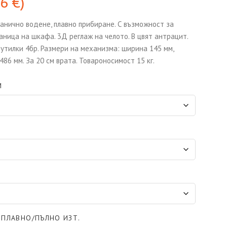
96
€
)
анично водене, плавно прибиране. С възможност за
аница на шкафа. 3Д реглаж на челото. В цвят антрацит.
утилки 4бр. Размери на механизма: ширина 145 мм,
86 мм. За 20 см врата. Товароносимост 15 кг.
М
 ПЛАВНО/ПЪЛНО ИЗТ.