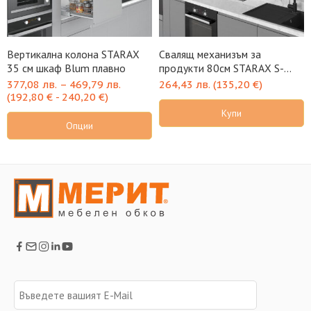
Вертикална колона STARAX
Свалящ механизъм за
35 см шкаф Blum плавно
продукти 80см STARAX S-
5192-A
377,08
лв.
–
469,79
лв.
264,43
лв.
(
135,20
€
)
(
192,80
€
-
240,20
€
)
Купи
Опции