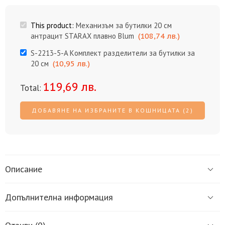
за 20 см
STARAX
плавно
This product:
Механизъм за бутилки 20 см
Blum
антрацит STARAX плавно Blum
(
108,74
лв.
)
S-2213-5-A Kомплект разделители за бутилки за
20 см
(
10,95
лв.
)
119,69
лв.
Total:
ДОБАВЯНЕ НА ИЗБРАНИТЕ В КОШНИЦАТА (2)
Описание
Допълнителна информация