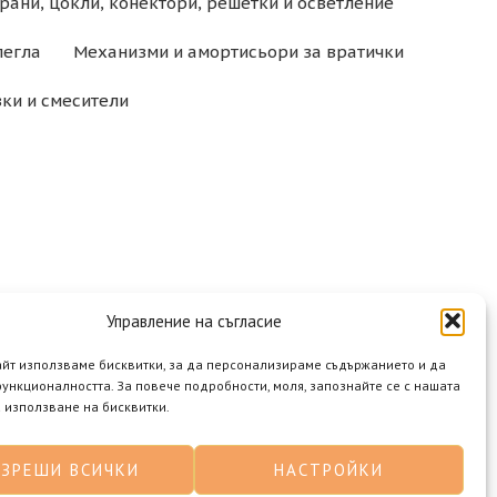
рани, цокли, конектори, решетки и осветление
легла
Механизми и амортисьори за вратички
ки и смесители
Управление на съгласие
айт използваме бисквитки, за да персонализираме съдържанието и да
ункционалността. За повече подробности, моля, запознайте се с нашата
 използване на бисквитки.
АЗРЕШИ ВСИЧКИ
НАСТРОЙКИ