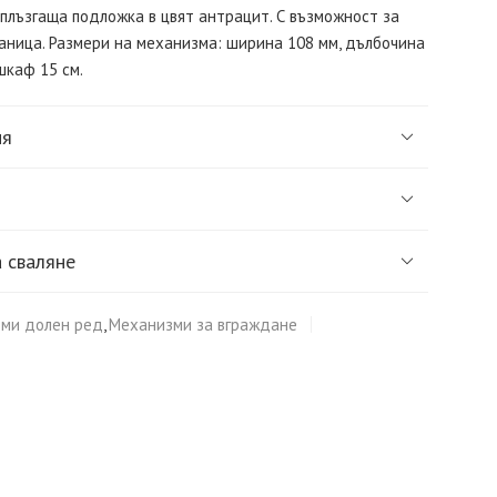
плъзгаща подложка в цвят антрацит. С възможност за
аница. Размери на механизма: ширина 108 мм, дълбочина
шкаф 15 см.
ия
 сваляне
ми долен ред
,
Механизми за вграждане