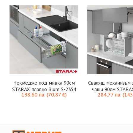
Чекмедже под мивка 90см
Свалящ механизъм з
STARAX плавно Blum S-2354
чаши 90см STARA
138,60
лв.
(
70,87
€
)
284,77
лв.
(
145