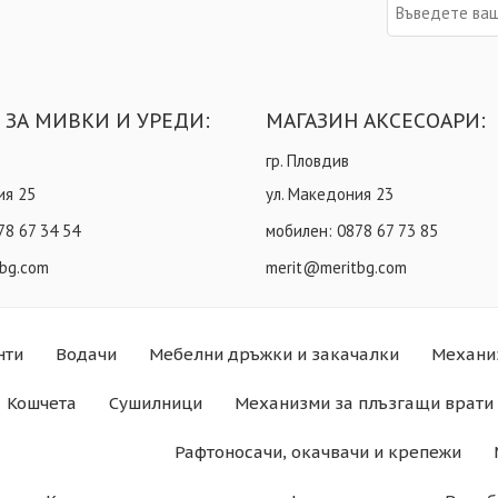
 ЗА МИВКИ И УРЕДИ:
МАГАЗИН АКСЕСОАРИ:
гр. Пловдив
ия 25
ул. Македония 23
78 67 34 54
мобилен:
0878 67 73 85
bg.com
merit@meritbg.com
нти
Водачи
Мебелни дръжки и закачалки
Механи
Кошчета
Сушилници
Механизми за плъзгащи врати 
Рафтоносачи, окачвачи и крепежи