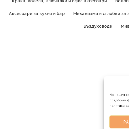
Крака, колела, ключалки и офис аксесоари
Водоб
Аксесоари за кухня и бар
Механизми и сглобки за 
Въздуховоди
Мив
На нашия с
подобрим ф
политика за
Р