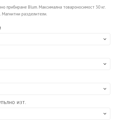
авно прибиране Blum. Максимална товароносимост 30 кг.
а. Магнитни разделители.
М
/ПЪЛНО ИЗТ.