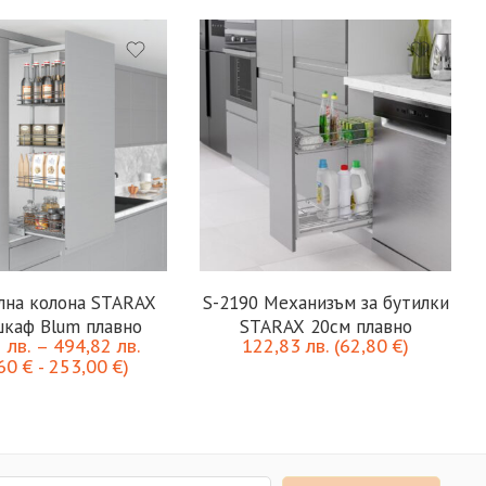
лна колона STARAX
S-2190 Механизъм за бутилки
шкаф Blum плавно
STARAX 20см плавно
5
лв.
–
494,82
лв.
122,83
лв.
(
62,80
€
)
,60
€
-
253,00
€
)