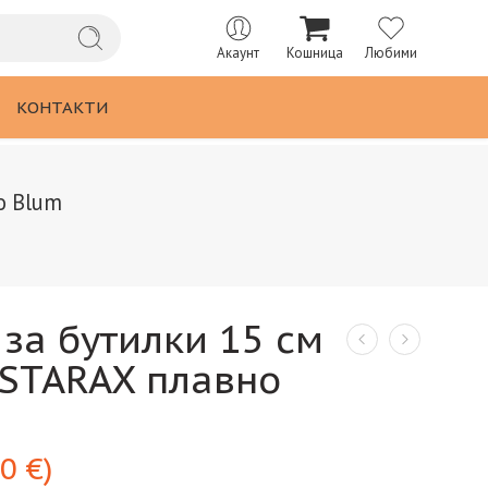
Акаунт
Кошница
Любими
КОНТАКТИ
о Blum
за бутилки 15 см
 STARAX плавно
40
€
)