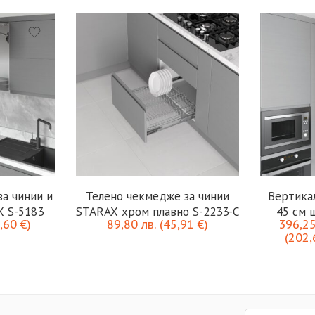
а чинии и
Телено чекмедже за чинии
Вертика
X S-5183
STARAX хром плавно S-2233-C
45 см 
,60
€
)
89,80
лв.
(
45,91
€
)
396,2
(
202