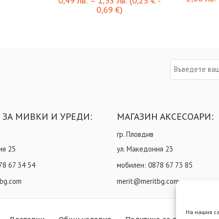
0,49
лв.
–
1,35
лв.
(
0,25
€
-
0,69
€
)
 ЗА МИВКИ И УРЕДИ:
МАГАЗИН АКСЕСОАРИ:
гр. Пловдив
ия 25
ул. Македония 23
78 67 34 54
мобилен:
0878 67 73 85
bg.com
merit@meritbg.com
На нашия с