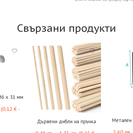
Свързани продукти
M6 x 31 мм
(
0,12
€
-
Метален 
Дървени дибли на пръчка
2,60
лв.