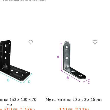
ъгъл 130 х 130 х 70
Метален ъгъл 50 х 50 x 16 мм
мм
–
3,00
лв.
(
1,33
€
-
0,20
лв.
(
0,10
€
)