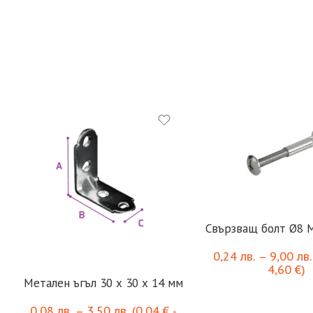
Свързващ болт Ø8 
0,24
лв.
–
9,00
лв.
4,60
€
)
Метален ъгъл 30 х 30 x 14 мм
0,08
лв.
–
3,50
лв.
(
0,04
€
-