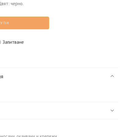
Цвят: черно.
КУПИ
Запитване
ия
носачи, окачвачи и крепежи