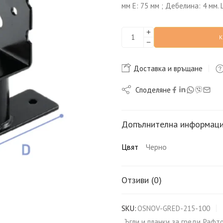
мм E: 75 мм ; Дебелина: 4 мм. 
Доставка и връщане
Споделяне
Допълнителна информац
Цвят
Черно
Отзиви (0)
SKU:
OSNOV-GRED-215-100
Ъгли и планки за греди
,
Рафто