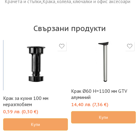
Крачета и стъпки
,
Крака, колела, ключалки и офис аксесоари
Свързани продукти
Крак Ø60 H=1100 мм GTV
алуминий
Крак за кухня 100 мм
неразглобяем
14,40
лв.
(
7,36
€
)
0,59
лв.
(
0,30
€
)
Купи
Купи