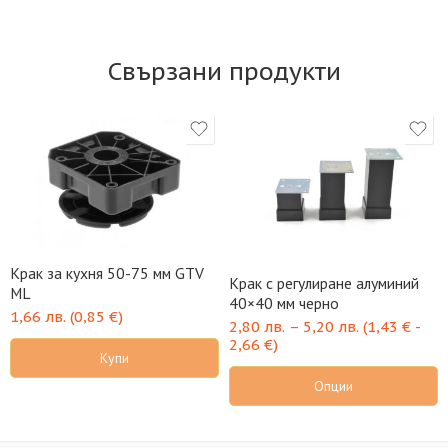
Свързани продукти
Крак за кухня 50-75 мм GTV
Крак с регулиране алуминий
ML
40×40 мм черно
1,66
лв.
(
0,85
€
)
2,80
лв.
–
5,20
лв.
(
1,43
€
-
2,66
€
)
Купи
Опции