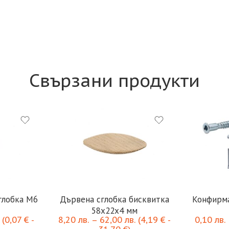
Свързани продукти
глобка M6
Дървена сглобка бисквитка
Конфирма
58x22x4 мм
(
0,07
€
-
8,20
лв.
–
62,00
лв.
(
4,19
€
-
0,10
лв.