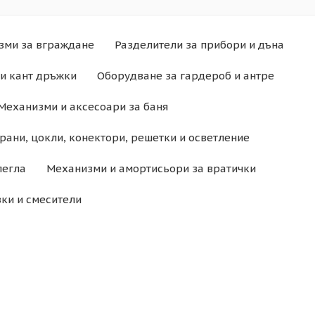
зми за вграждане
Разделители за прибори и дъна
и кант дръжки
Оборудване за гардероб и антре
Механизми и аксесоари за баня
рани, цокли, конектори, решетки и осветление
легла
Механизми и амортисьори за вратички
ки и смесители