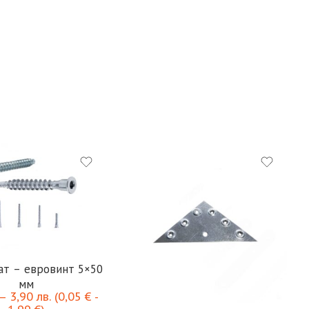
т – евровинт 5×50
мм
–
3,90
лв.
(
0,05
€
-