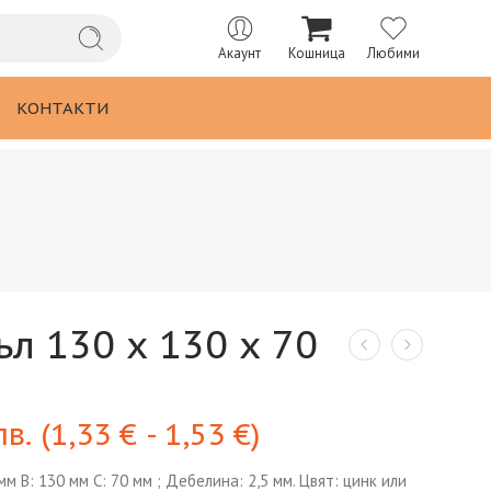
Акаунт
Кошница
Любими
КОНТАКТИ
л 130 х 130 х 70
лв.
(
1,33
€
-
1,53
€
)
м B: 130 мм C: 70 мм ; Дебелина: 2,5 мм. Цвят: цинк или