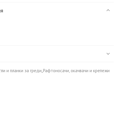
ия
гли и планки за греди
,
Рафтоносачи, окачвачи и крепежи