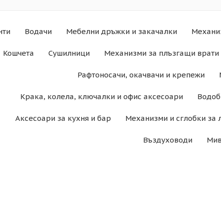
нти
Водачи
Мебелни дръжки и закачалки
Механи
Кошчета
Сушилници
Механизми за плъзгащи врати 
Рафтоносачи, окачвачи и крепежи
Крака, колела, ключалки и офис аксесоари
Водоб
Аксесоари за кухня и бар
Механизми и сглобки за 
Въздуховоди
Мив