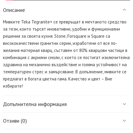
Описание
Мивките Teka Tegranite+ се превръщат в мечтаното средство
за тези, които търсят иновативни, удобни и функционални
решения за своята кухня. Stone, Forsquare и Square са
висококачествени гранитни серии, изработени от все по-
желания материал кварц, съставен от 80% кварцови частици в
комбинация с акрилни смоли, с което се постигат изключителна
здравина на механично въздействие и голяма устойчивост на
температурен стрес и замърсяване. В допълнение, мивките се
предлагат в богата цветна гама. Качество и цвят – Вие
избирате!
Допълнителна информация
Отзиви (0)