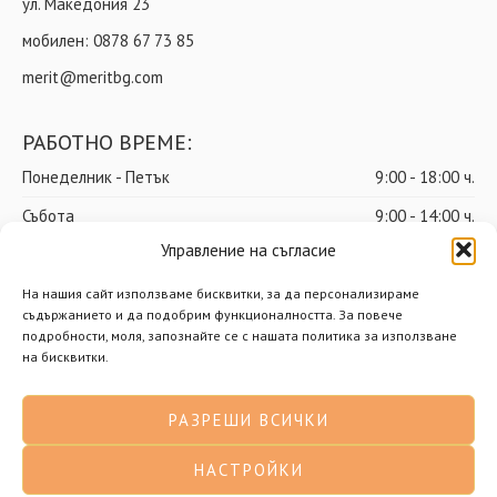
ул. Македония 23
мобилен:
0878 67 73 85
merit@meritbg.com
РАБОТНО ВРЕМЕ:
Понеделник - Петък
9:00 - 18:00 ч.
Събота
9:00 - 14:00 ч.
Управление на съгласие
Неделя
почивен ден
На нашия сайт използваме бисквитки, за да персонализираме
съдържанието и да подобрим функционалността. За повече
подробности, моля, запознайте се с нашата политика за използване
© Мерит ООД – Всички права запазени
на бисквитки.
Доставки
Общи условия
РАЗРЕШИ ВСИЧКИ
Политика за поверителност
Политика за бисквитки
НАСТРОЙКИ
Разработено от Нимасистъмс