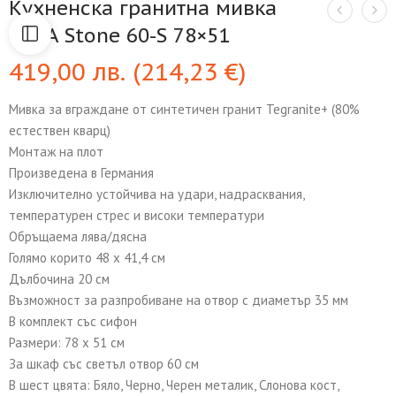
Кухненска гранитна мивка
TEKA Stone 60-S 78×51
419,00
лв.
(
214,23
€
)
Мивка за вграждане от синтетичен гранит Tegranite+ (80%
естествен кварц)
Монтаж на плот
Произведена в Германия
Изключително устойчива на удари, надрасквания,
температурен стрес и високи температури
Обръщаема лява/дясна
Голямо корито 48 х 41,4 см
Дълбочина 20 см
Възможност за разпробиване на отвор с диаметър 35 мм
В комплект със сифон
Размери: 78 х 51 см
За шкаф със светъл отвор 60 см
В шест цвята: Бяло, Черно, Черен металик, Слонова кост,