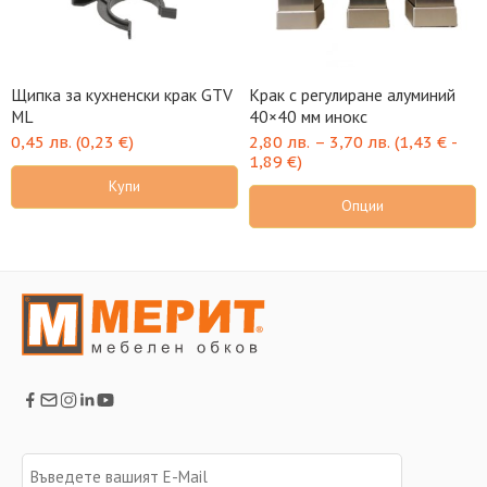
Щипка за кухненски крак GTV
Крак с регулиране алуминий
ML
40×40 мм инокс
0,45
лв.
(
0,23
€
)
2,80
лв.
–
3,70
лв.
(
1,43
€
-
1,89
€
)
Купи
Опции