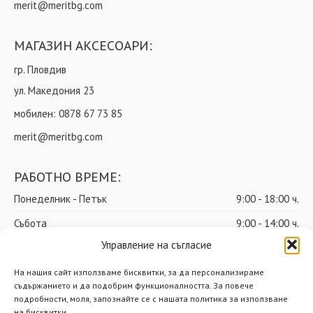
merit@meritbg.com
МАГАЗИН АКСЕСОАРИ:
гр. Пловдив
ул. Македония 23
мобилен:
0878 67 73 85
merit@meritbg.com
РАБОТНО ВРЕМЕ:
Понеделник - Петък
9:00 - 18:00 ч.
Събота
9:00 - 14:00 ч.
Управление на съгласие
Неделя
почивен ден
На нашия сайт използваме бисквитки, за да персонализираме
съдържанието и да подобрим функционалността. За повече
подробности, моля, запознайте се с нашата политика за използване
© Мерит ООД – Всички права запазени
на бисквитки.