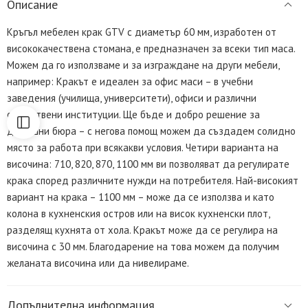
Описание
Кръгъл мебелен крак GTV с диаметър 60 мм, изработен от
висококачествена стомана, е предназначен за всеки тип маса.
Можем да го използваме и за изграждане на други мебели,
например: Кракът е идеален за офис маси – в учебни
заведения (училища, университети), офиси и различни
обществени институции. Ще бъде и добро решение за
домашни бюра – с негова помощ можем да създадем солидно
място за работа при всякакви условия. Четири варианта на
височина: 710, 820, 870, 1100 мм ви позволяват да регулирате
крака според различните нужди на потребителя. Най-високият
вариант на крака – 1100 мм – може да се използва и като
колона в кухненския остров или на висок кухненски плот,
разделящ кухнята от хола. Кракът може да се регулира на
височина с 30 мм. Благодарение на това можем да получим
желаната височина или да нивелираме.
Допълнителна информация