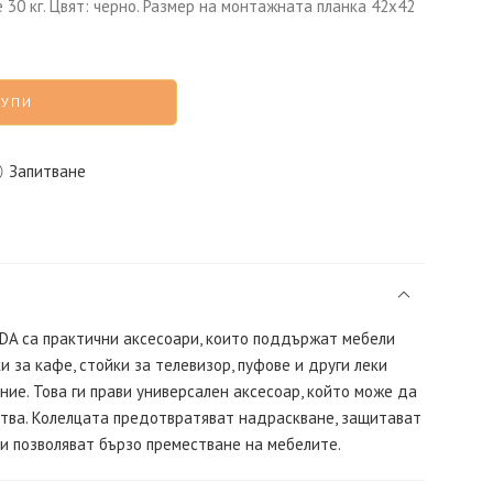
 30 кг. Цвят: черно. Размер на монтажната планка 42х42
КУПИ
Запитване
A са практични аксесоари, които поддържат мебели
и за кафе, стойки за телевизор, пуфове и други леки
ние. Това ги прави универсален аксесоар, който може да
ства. Колелцата предотвратяват надраскване, защитават
и позволяват бързо преместване на мебелите.