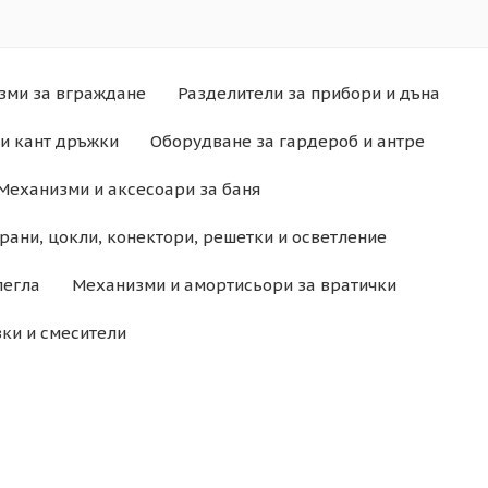
зми за вграждане
Разделители за прибори и дъна
и кант дръжки
Оборудване за гардероб и антре
Механизми и аксесоари за баня
рани, цокли, конектори, решетки и осветление
легла
Механизми и амортисьори за вратички
ки и смесители