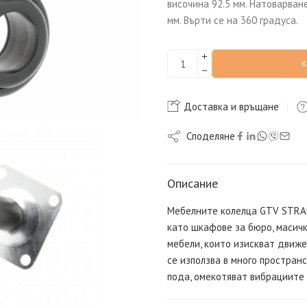
височина 92.5 мм. Натоварване
мм. Върти се на 360 градуса.
Доставка и връщане
Споделяне
Описание
Мебелните колелца GTV STRAD
като шкафове за бюро, масичк
мебели, които изискват движе
се използва в много простран
пода, омекотяват вибрациите 