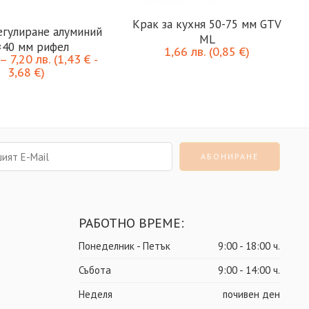
Крак за кухня 50-75 мм GTV
егулиране алуминий
ML
×40 мм рифел
1,66
лв.
(
0,85
€
)
–
7,20
лв.
(
1,43
€
-
3,68
€
)
РАБОТНО ВРЕМЕ:
Понеделник - Петък
9:00 - 18:00 ч.
Събота
9:00 - 14:00 ч.
Неделя
почивен ден