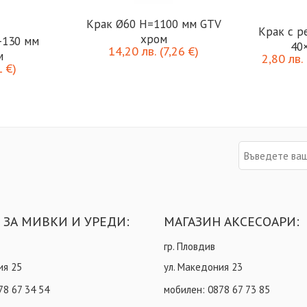
Крак Ø60 H=1100 мм GTV
Крак с р
хром
-130 мм
40
14,20
лв.
(
7,26
€
)
м
2,80
лв.
1
€
)
 ЗА МИВКИ И УРЕДИ:
МАГАЗИН АКСЕСОАРИ:
гр. Пловдив
ия 25
ул. Македония 23
78 67 34 54
мобилен:
0878 67 73 85