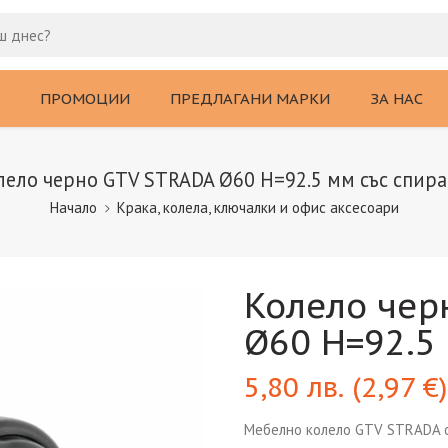
ПРОМОЦИИ
ПРЕДЛАГАНИ МАРКИ
ЗА НАС
лело черно GTV STRADA Ø60 H=92.5 мм със спира
Начало
Крака, колела, ключалки и офис аксесоари
Колело чер
Ø60 H=92.5
5,80
лв.
(
2,97
€
)
Мебелно колело GTV STRADA от