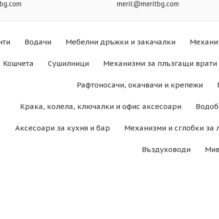
bg.com
merit@meritbg.com
нти
Водачи
Мебелни дръжки и закачалки
Механи
Кошчета
Сушилници
Механизми за плъзгащи врати 
Рафтоносачи, окачвачи и крепежи
Крака, колела, ключалки и офис аксесоари
Водоб
Аксесоари за кухня и бар
Механизми и сглобки за 
Въздуховоди
Мив