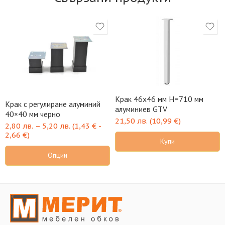
Крак 46х46 мм H=710 мм
Крак с регулиране алуминий
алуминиев GTV
40×40 мм черно
21,50
лв.
(
10,99
€
)
2,80
лв.
–
5,20
лв.
(
1,43
€
-
2,66
€
)
Купи
Опции