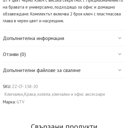
GTV цвят черно. Ключ с висока секретност. Предназначението
на бравата е универсално, подходящо за офис и домашно
обзавеждане. Комплектът включва 2 броя ключ с пластмасова
глава в черен цвят и насрещник.
Допълнителна информация
Отзиви (0)
Допълнителни файлове за сваляне
SKU:
ZZ-CF-138-20
Ключалки
,
Крака, колела, ключалки и офис аксесоари
Марка:
GTV
Свързани продукти