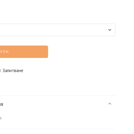
КУПИ
Запитване
ия
о