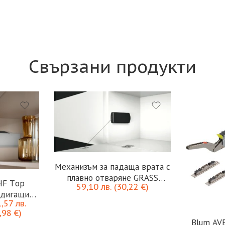
Свързани продукти
Механизъм за падаща врата с
плавно отваряне GRASS
HF Тop
59,10
лв.
(
30,22
€
)
Kinvaro D-S 60N
вдигащи
1,57
лв.
ати
,98
€
)
Blum AV