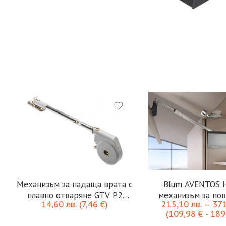
Blum AVENTOS 
Механизъм за падаща врата с
механизъм за по
плавно отваряне GTV P2
215,10
лв.
–
37
14,60
лв.
(
7,46
€
)
сгъваеми вр
голям
(
109,98
€
-
189