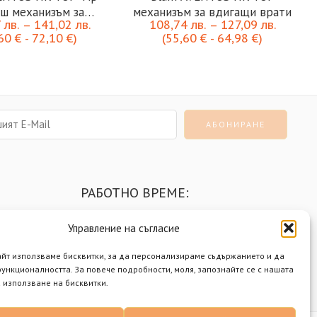
ш механизъм за
механизъм за вдигащи врати
7
лв.
–
141,02
лв.
108,74
лв.
–
127,09
лв.
игащи врати
,60
€
-
72,10
€
)
(
55,60
€
-
64,98
€
)
РАБОТНО ВРЕМЕ:
Понеделник - Петък
9:00 - 18:00 ч.
Управление на съгласие
Събота
9:00 - 14:00 ч.
айт използваме бисквитки, за да персонализираме съдържанието и да
Неделя
почивен ден
ункционалността. За повече подробности, моля, запознайте се с нашата
 използване на бисквитки.