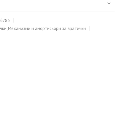
16783
чки
,
Механизми и амортисьори за вратички