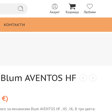
Акаунт
Кошница
Любими
КОНТАКТИ
 Blum AVENTOS HF
2
€
)
лого за механизми Blum AVENTOS HF , HS , HL. В три цвята: