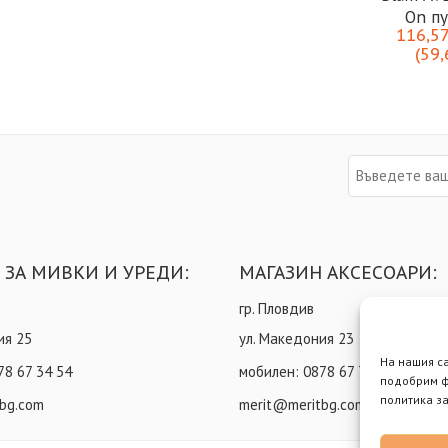
On пу
116,5
вд
(
59
 ЗА МИВКИ И УРЕДИ:
МАГАЗИН АКСЕСОАРИ:
гр. Пловдив
ия 25
ул. Македония 23
На нашия с
78 67 34 54
мобилен:
0878 67 73 85
подобрим ф
политика за
bg.com
merit@meritbg.com