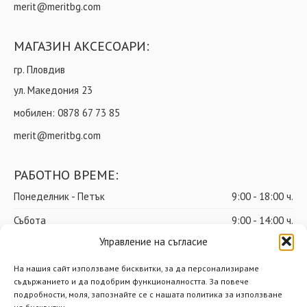
merit@meritbg.com
МАГАЗИН АКСЕСОАРИ:
гр. Пловдив
ул. Македония 23
мобилен:
0878 67 73 85
merit@meritbg.com
РАБОТНО ВРЕМЕ:
Понеделник - Петък
9:00 - 18:00 ч.
Събота
9:00 - 14:00 ч.
Управление на съгласие
Неделя
почивен ден
На нашия сайт използваме бисквитки, за да персонализираме
съдържанието и да подобрим функционалността. За повече
подробности, моля, запознайте се с нашата политика за използване
© Мерит ООД – Всички права запазени