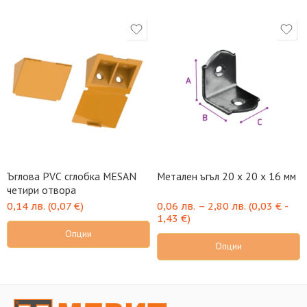
Ъглова PVC сглобка MESAN
Метален ъгъл 20 х 20 x 16 мм
четири отвора
0,14
лв.
(
0,07
€
)
0,06
лв.
–
2,80
лв.
(
0,03
€
-
1,43
€
)
Опции
Опции