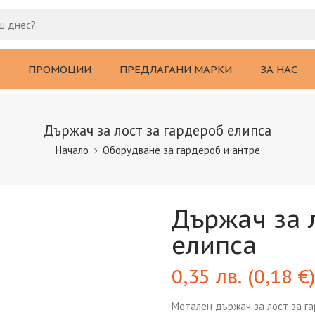
ПРОМОЦИИ
ПРЕДЛАГАНИ МАРКИ
ЗА НАС
Държач за лост за гардероб елипса
Начало
Оборудване за гардероб и антре
Държач за 
елипса
0,35
лв.
(
0,18
€
)
Метален държач за лост за га