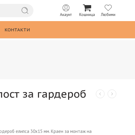
Акаунт
Кошница
Любими
КОНТАКТИ
лост за гардероб
рдероб елипса 30х15 мм. Краен за монтаж на