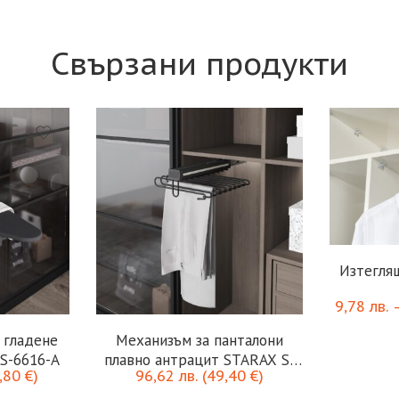
Свързани продукти
Изтегля
9,78
лв.
 гладене
Механизъм за панталони
S-6616-A
плавно антрацит STARAX S-
,80
€
)
96,62
лв.
(
49,40
€
)
6722-A