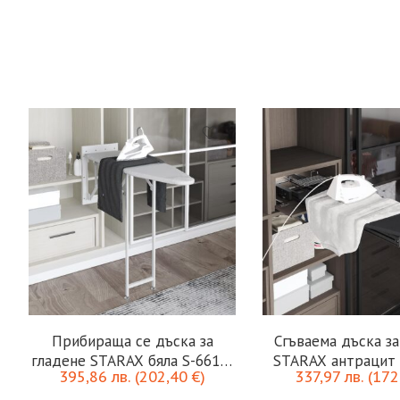
Ц
Прибираща се дъска за
Сгъваема дъска за
гладене STARAX бяла S-6611-
STARAX антрацит 
395,86
лв.
(
202,40
€
)
337,97
лв.
(
172
W