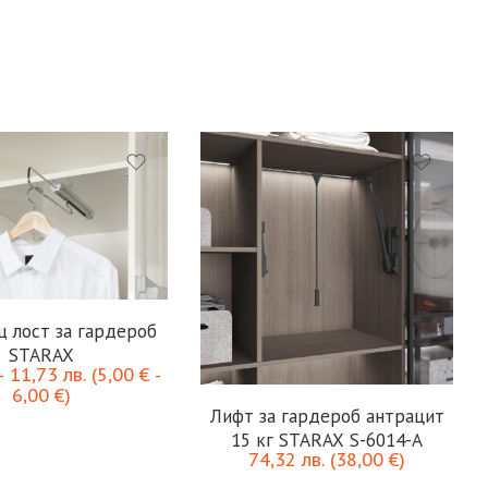
щ лост за гардероб
STARAX
–
11,73
лв.
(
5,00
€
-
6,00
€
)
Лифт за гардероб антрацит
15 кг STARAX S-6014-A
74,32
лв.
(
38,00
€
)