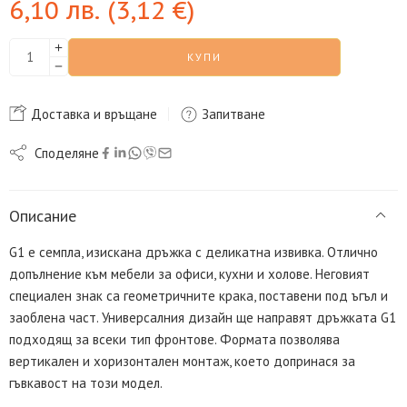
6,10
лв.
(
3,12
€
)
КУПИ
Доставка и връщане
Запитване
Споделяне
Описание
G1 е семпла, изискана дръжка с деликатна извивка. Отлично
допълнение към мебели за офиси, кухни и холове. Неговият
специален знак са геометричните крака, поставени под ъгъл и
заоблена част. Универсалния дизайн ще направят дръжката G1
подходящ за всеки тип фронтове. Формата позволява
вертикален и хоризонтален монтаж, което допринася за
гъвкавост на този модел.