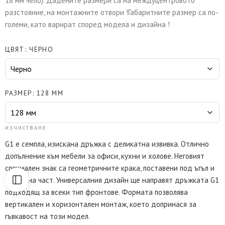
18 мм чело). Дадените размери са на междуцентровото
разстояние, на монтажните отвори !Габаритните размер са по-
големи, като варират според модела и дизайна !
ЦВЯТ
ЧЕРНО
РАЗМЕР
128 ММ
ИЗЧИСТВАНЕ
G1 е семпла, изискана дръжка с деликатна извивка. Отлично
допълнение към мебели за офиси, кухни и холове. Неговият
специален знак са геометричните крака, поставени под ъгъл и
заоблена част. Универсалния дизайн ще направят дръжката G1
подходящ за всеки тип фронтове. Формата позволява
вертикален и хоризонтален монтаж, което допринася за
гъвкавост на този модел.