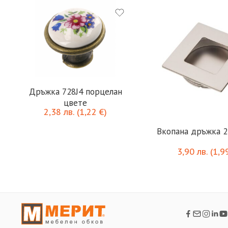
Дръжка 728J4 порцелан
цвете
2,38
лв.
(
1,22
€
)
Вкопана дръжка 2
3,90
лв.
(
1,9