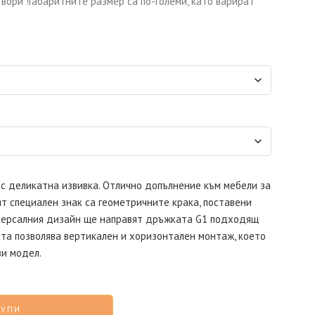
вори !Габаритните размер са по-големи, като варират
 с деликатна извивка. Отлично допълнение към мебели за
ят специален знак са геометричните крака, поставени
ниверсалния дизайн ще направят дръжката G1 подходящ
та позволява вертикален и хоризонтален монтаж, което
зи модел.
КУПИ