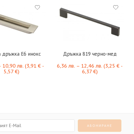
 дръжка Е6 инокс
Дръжка 819 черно-мед
–
10,90
лв.
(
3,91
€
-
6,36
лв.
–
12,46
лв.
(
3,25
€
-
5,57
€
)
6,37
€
)