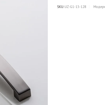
SKU:
UZ-G1-13-128
Модер