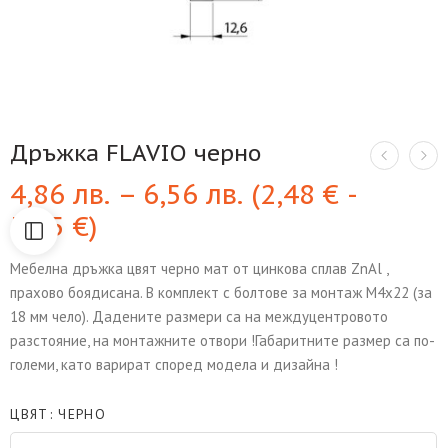
Дръжка FLAVIO черно
4,86
лв.
–
6,56
лв.
(
2,48
€
-
3,35
€
)
Мебелна дръжка цвят черно мат от цинкова сплав ZnAl ,
прахово боядисана. В комплект с болтове за монтаж М4х22 (за
18 мм чело). Дадените размери са на междуцентровото
разстояние, на монтажните отвори !Габаритните размер са по-
големи, като варират според модела и дизайна !
ЦВЯТ
ЧЕРНО