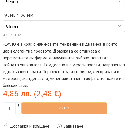
РАЗМЕР
96 ММ
ИЗЧИСТВАНЕ
FLAVIO е в крак с най-новите тенденции в дизайна, в които
цари елегантна простота. Дръжката се отличава с
перфектната си форма, а начупените ръбове допълват
нейната уникалност. Тя идеално ще украси прости, направени в
еднакъв цвят врати. Перфектен за интериори, декорирани в
модерен, скандинавски, минималистичен и лофт стил, както и в
бляскав стил.
4,86
лв.
(
2,48
€
)
КУПИ
Доставка и връщане
Запитване