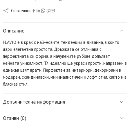
Споделяне
Описание
FLAVIO е в крак с най-новите тенденции в дизайна, в които
цари елегантна простота. Дръжката се отличава с
перфектната си форма, а начупените ръбове допълват
нейната уникалност. Тя идеално ще украси прости, направени в
еднакъв цвят врати. Перфектен за интериори, декорирани в
модерен, скандинавски, минималистичен и лофт стил, както и в
бляскав стил.
Допълнителна информация
Отзиви (0)