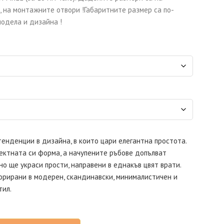
 на монтажните отвори !Габаритните размер са по-
модела и дизайна !
 тенденции в дизайна, в които цари елегантна простота.
ектната си форма, а начупените ръбове допълват
но ще украси прости, направени в еднакъв цвят врати.
орирани в модерен, скандинавски, минималистичен и
тил.