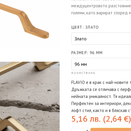
междуцентровото разстояние,
големи, като варират според 
ЦВЯТ
ЗЛАТО
РАЗМЕР
96 ММ
ИЗЧИСТВАНЕ
FLAVIO е в крак с най-новите
Дръжката се отличава с перф
нейната уникалност. Тя идеал
Перфектен за интериори, дек
лофт стил, както и в бляскав с
5,16
лв.
(
2,64
€
)