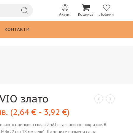
Акаунт
Кошница
Любими
КОНТАКТИ
VIO злато
лв.
(
2,64
€
-
3,92
€
)
синг от цинкова сплав ZnAl с галванично покритие. В
 М4х22 (за 18 мм чело). Дадените размери са на