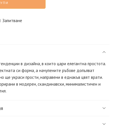
КУПИ
Запитване
 тенденции в дизайна, в които цари елегантна простота.
ектната си форма, а начупените ръбове допълват
но ще украси прости, направени в еднакъв цвят врати.
орирани в модерен, скандинавски, минималистичен и
тил.
ия