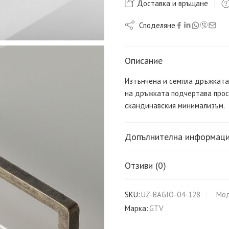
Доставка и връщане
Споделяне
Описание
Изтънчена и семпла дръжката
на дръжката подчертава прос
скандинавския минимализъм.
Допълнителна информац
Отзиви (0)
SKU:
UZ-BAGIO-04-128
Мод
Марка:
GTV