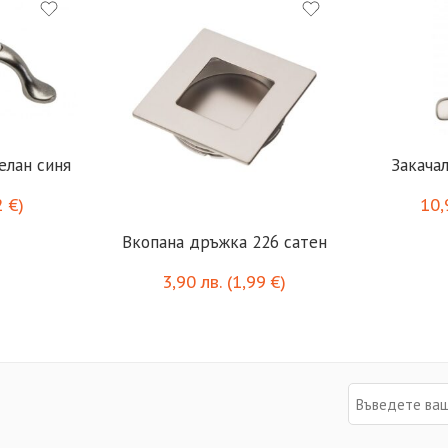
Закача
2
€
)
10
Вкопана дръжка 226 сатен
3,90
лв.
(
1,99
€
)