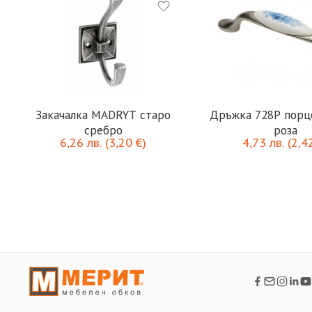
Закачалка MADRYT старо
Дръжка 728P порцелан синя
сребро
роза
6,26
лв.
(
3,20
€
)
4,73
лв.
(
2,4