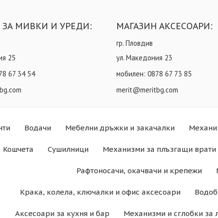
 ЗА МИВКИ И УРЕДИ:
МАГАЗИН АКСЕСОАРИ:
гр. Пловдив
ия 25
ул. Македония 23
78 67 34 54
мобилен:
0878 67 73 85
bg.com
merit@meritbg.com
нти
Водачи
Мебелни дръжки и закачалки
Механи
Кошчета
Сушилници
Механизми за плъзгащи врати 
Рафтоносачи, окачвачи и крепежи
Крака, колела, ключалки и офис аксесоари
Водоб
Аксесоари за кухня и бар
Механизми и сглобки за 