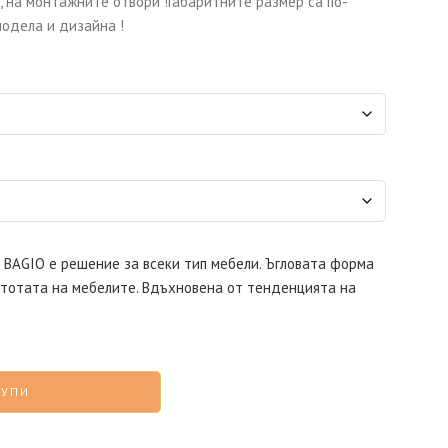
 на монтажните отвори !Габаритните размер са по-
модела и дизайна !
 BAGIO е решение за всеки тип мебели. Ъгловата форма
тотата на мебелите. Вдъхновена от тенденцията на
КУПИ