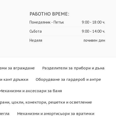
РАБОТНО ВРЕМЕ:
Понеделник - Петък
9:00 - 18:00 ч.
Събота
9:00 - 14:00 ч.
Неделя
почивен ден
зми за вграждане
Разделители за прибори и дъна
и кант дръжки
Оборудване за гардероб и антре
Механизми и аксесоари за баня
рани, цокли, конектори, решетки и осветление
легла
Механизми и амортисьори за вратички