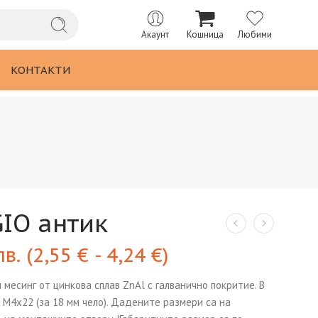
Акаунт
Кошница
Любими
КОНТАКТИ
IO антик
лв.
(
2,55
€
-
4,24
€
)
месинг от цинкова сплав ZnAl с галванично покритие. В
 М4х22 (за 18 мм чело). Дадените размери са на