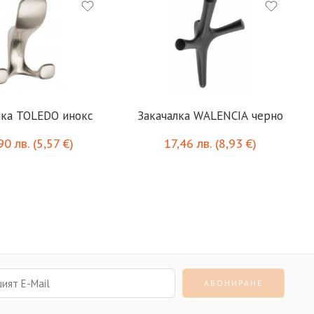
лка TOLEDO инокс
Закачалка WALENCIA черно
,90
лв.
(
5,57
€
)
17,46
лв.
(
8,93
€
)