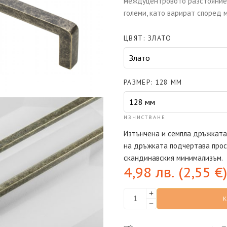
междуцентровото разстояние,
големи, като варират според 
ЦВЯТ
ЗЛАТО
РАЗМЕР
128 ММ
ИЗЧИСТВАНЕ
Изтънчена и семпла дръжката
на дръжката подчертава прос
скандинавския минимализъм.
4,98
лв.
(
2,55
€
)