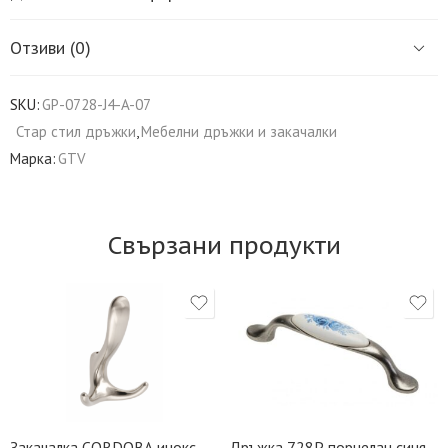
Отзиви (0)
SKU:
GP-0728-J4-A-07
Стар стил дръжки
,
Мебелни дръжки и закачалки
Марка:
GTV
Свързани продукти
Закачалка CORDOBA инокс
Дръжка 728P порцелан синя