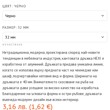
ЦВЯТ
ЧЕРНО
РАЗМЕР
32 ММ
ИЗЧИСТВАНЕ
Нетрадиционна, модерна, проектирана според най-новите
тенденции в мебелната индустрия, кантовата дръжка HEXI е
изработена от алуминий. Дръжката придава уникална линия,
когато се използва върху предната част на чекмедже или
шкаф, подчертавайки неговия вид и форма. Ширината на
дръжката е 40 мм. Внимателното скосяване на ръба на
дръжката дава усещане за високо качество на изработка.
Благодарение на ъгловата форма и остри ръбове, дръжката
въвежда модерен дизайн във всеки интериор.
3,16
лв.
(
1,62
€
)