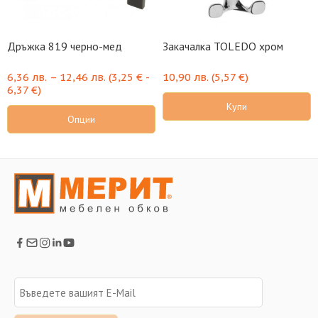
Дръжка 819 черно-мед
Закачалка TOLEDO хром
6,36
лв.
–
12,46
лв.
(
3,25
€
-
10,90
лв.
(
5,57
€
)
6,37
€
)
Купи
Опции