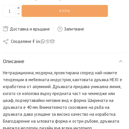
КУПИ
Доставка и връщане
Запитване
Споделяне
Описание
Нетрадиционна, модерна, проектирана според най-новите
тенденции в мебелната индустрия, кантовата дръжка HEXI е
изработена от алуминий. Дръжката придава уникална линия,
когато се използва върху предната част на чекмедже или
шкаф, подчертавайки неговия вид и форма. Ширината на
дръжката е 40 мм. Внимателното скосяване на ръба на
дръжката дава усещане за високо качество на изработка.
Благодарение на ъгловата форма и остри ръбове, дръжката
въвежда модерен дизайн във всеки интериор.