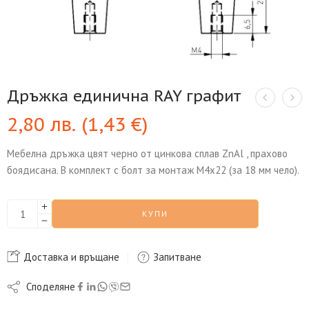
Дръжка единична RAY графит
2,80
лв.
(
1,43
€
)
Мебелна дръжка цвят черно от цинкова сплав ZnAl , прахово
боядисана. В комплект с болт за монтаж М4х22 (за 18 мм чело).
КУПИ
Доставка и връщане
Запитване
Споделяне