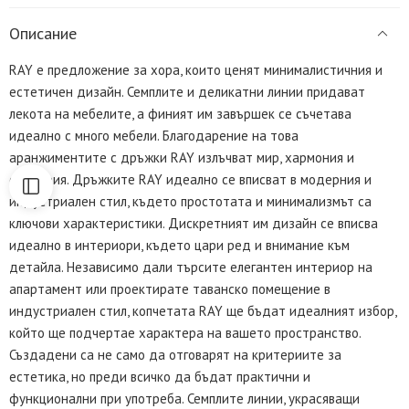
Описание
RAY е предложение за хора, които ценят минималистичния и
естетичен дизайн. Семплите и деликатни линии придават
лекота на мебелите, а финият им завършек се съчетава
идеално с много мебели. Благодарение на това
аранжиментите с дръжки RAY излъчват мир, хармония и
симетрия. Дръжките RAY идеално се вписват в модерния и
индустриален стил, където простотата и минимализмът са
ключови характеристики. Дискретният им дизайн се вписва
идеално в интериори, където цари ред и внимание към
детайла. Независимо дали търсите елегантен интериор на
апартамент или проектирате таванско помещение в
индустриален стил, копчетата RAY ще бъдат идеалният избор,
който ще подчертае характера на вашето пространство.
Създадени са не само да отговарят на критериите за
естетика, но преди всичко да бъдат практични и
функционални при употреба. Семплите линии, украсяващи