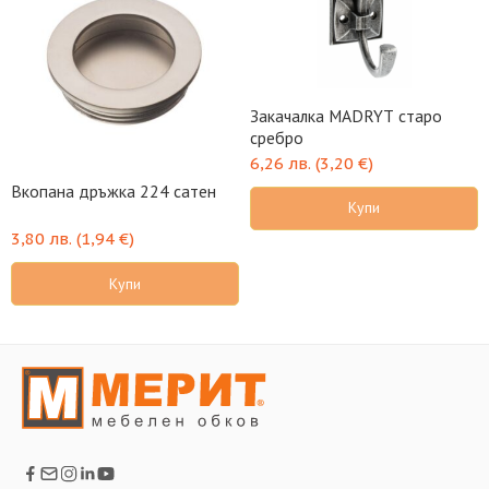
Закачалка MADRYT старо
сребро
6,26
лв.
(
3,20
€
)
Вкопана дръжка 224 сатен
Купи
3,80
лв.
(
1,94
€
)
Купи