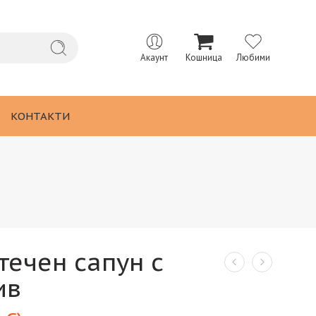
Акаунт
Кошница
Любими
КОНТАКТИ
течен сапун с
ив