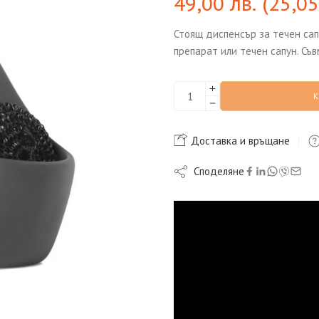
49,00
лв.
(
25,0
Стоящ диспенсър за течен сап
препарат или течен сапун. Съв
Доставка и връщане
Споделяне