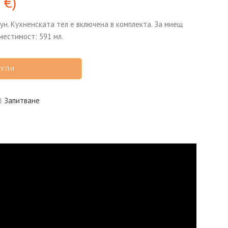
5
€
)
ун. Кухненската тел е включена в комплекта. За миещ
местимост: 591 мл.
КУПИ
Запитване