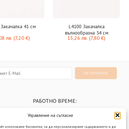
 Закачалка 41 см
L4100 Закачалка
вълнообразна 34 см
,08
лв.
(
7,20
€
)
15,26
лв.
(
7,80
€
)
РАБОТНО ВРЕМЕ:
Понеделник - Петък
9:00 - 18:00 ч.
Управление на съгласие
Събота
9:00 - 14:00 ч.
айт използваме бисквитки, за да персонализираме съдържанието и да