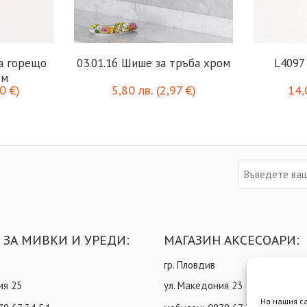
а горещо
03.01.16 Шише за тръба хром
L4097
ом
40
€
)
5,80
лв.
(
2,97
€
)
14
 ЗА МИВКИ И УРЕДИ:
МАГАЗИН АКСЕСОАРИ:
гр. Пловдив
ия 25
ул. Македония 23
На нашия с