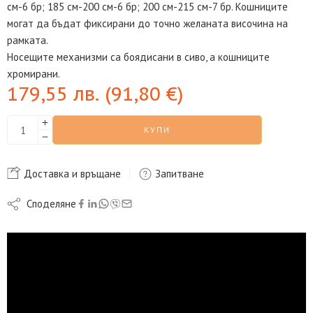
см-6 бр; 185 см-200 см-6 бр; 200 см-215 см-7 бр. Кошниците
могат да бъдат фиксирани до точно желаната височина на
рамката.
Носещите механизми са боядисани в сиво, а кошниците
хромирани.
179,55
лв.
(
91,80
€
)
КУПИ
Доставка и връщане
Запитване
Споделяне