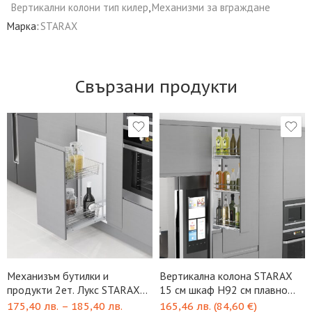
Вертикални колони тип килер
,
Механизми за вграждане
Марка:
STARAX
Свързани продукти
Механизъм бутилки и
Вертикална колона STARAX
продукти 2ет. Лукс STARAX
15 см шкаф H92 см плавно
плавно Grass
Blum
175,40
лв.
–
185,40
лв.
165,46
лв.
(
84,60
€
)