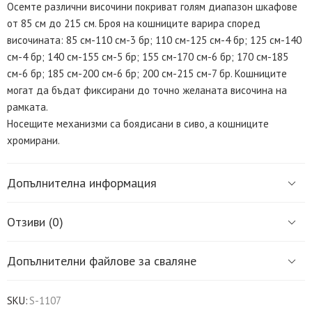
Осемте различни височини покриват голям диапазон шкафове
от 85 см до 215 см. Броя на кошниците варира според
височината: 85 см-110 см-3 бр; 110 см-125 см-4 бр; 125 см-140
см-4 бр; 140 см-155 см-5 бр; 155 см-170 см-6 бр; 170 см-185
см-6 бр; 185 см-200 см-6 бр; 200 см-215 см-7 бр. Кошниците
могат да бъдат фиксирани до точно желаната височина на
рамката.
Носещите механизми са боядисани в сиво, а кошниците
хромирани.
Допълнителна информация
Отзиви (0)
Допълнителни файлове за сваляне
SKU:
S-1107