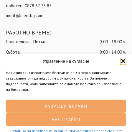
мобилен:
0878 67 73 85
merit@meritbg.com
РАБОТНО ВРЕМЕ:
Понеделник - Петък
9:00 - 18:00 ч.
Събота
9:00 - 14:00 ч.
Управление на съгласие
Неделя
почивен ден
На нашия сайт използваме бисквитки, за да персонализираме
съдържанието и да подобрим функционалността. За повече
подробности, моля, запознайте се с нашата политика за използване
© Мерит ООД – Всички права запазени
на бисквитки.
Доставки
Общи условия
РАЗРЕШИ ВСИЧКИ
Политика за поверителност
Политика за бисквитки
НАСТРОЙКИ
Разработено от Нимасистъмс
Политика за използване на бисквитки
Политика за поверителност