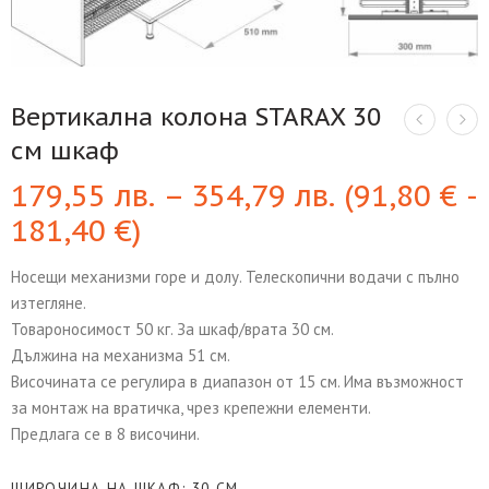
Вертикална колона STARAX 30
см шкаф
179,55
лв.
–
354,79
лв.
(
91,80
€
-
181,40
€
)
Носещи механизми горе и долу. Телескопични водачи с пълно
изтегляне.
Товароносимост 50 кг. За шкаф/врата 30 см.
Дължина на механизма 51 см.
Височината се регулира в диапазон от 15 см. Има възможност
за монтаж на вратичка, чрез крепежни елементи.
Предлага се в 8 височини.
ШИРОЧИНА НА ШКАФ
30 СМ