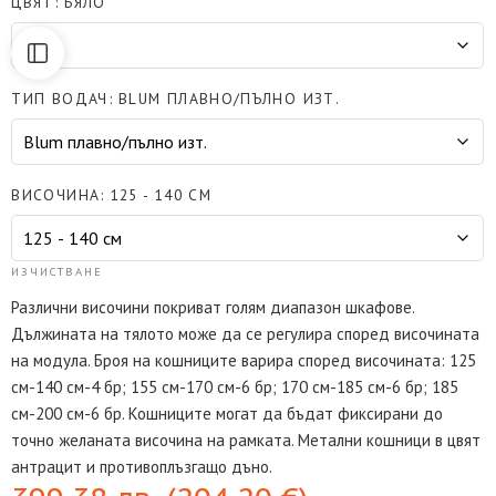
ЦВЯТ
БЯЛО
ТИП ВОДАЧ
BLUM ПЛАВНО/ПЪЛНО ИЗТ.
ВИСОЧИНА
125 - 140 СМ
ИЗЧИСТВАНЕ
Различни височини покриват голям диапазон шкафове.
Дължината на тялото може да се регулира според височината
на модула. Броя на кошниците варира според височината: 125
см-140 см-4 бр; 155 см-170 см-6 бр; 170 см-185 см-6 бр; 185
см-200 см-6 бр. Кошниците могат да бъдат фиксирани до
точно желаната височина на рамката. Метални кошници в цвят
антрацит и противоплъзгащо дъно.