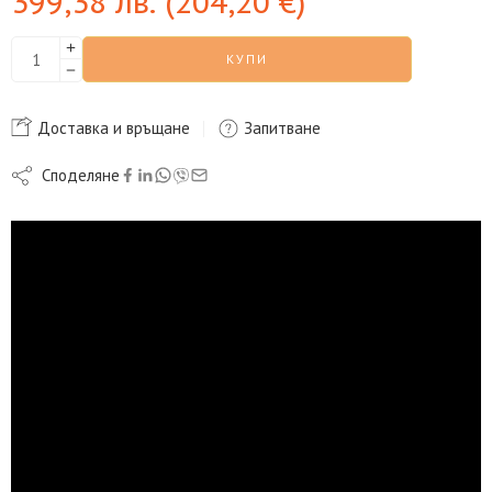
399,38
лв.
(
204,20
€
)
КУПИ
Доставка и връщане
Запитване
Споделяне