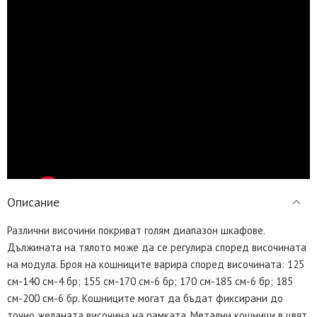
Описание
Различни височини покриват голям диапазон шкафове.
Дължината на тялото може да се регулира според височината
на модула. Броя на кошниците варира според височината: 125
см-140 см-4 бр; 155 см-170 см-6 бр; 170 см-185 см-6 бр; 185
см-200 см-6 бр. Кошниците могат да бъдат фиксирани до
точно желаната височина на рамката. Метални кошници в цвят