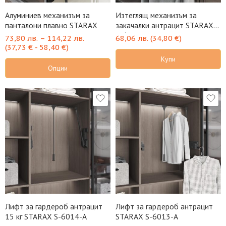
Алуминиев механизъм за
Изтеглящ механизъм за
панталони плавно STARAX
закачалки антрацит STARAX
S-6724-A
73,80
лв.
–
114,22
лв.
68,06
лв.
(
34,80
€
)
(
37,73
€
-
58,40
€
)
Купи
Опции
Лифт за гардероб антрацит
Лифт за гардероб антрацит
15 кг STARAX S-6014-A
STARAX S-6013-A