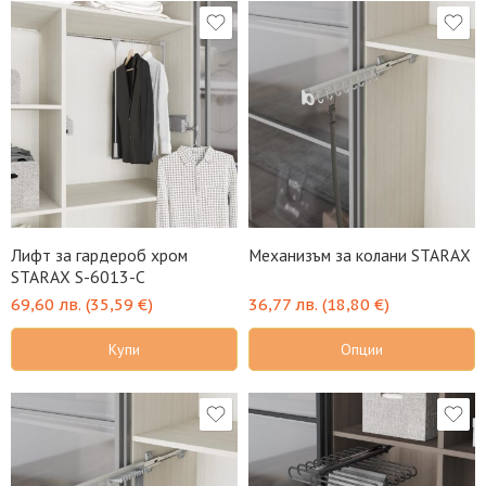
Лифт за гардероб хром
Механизъм за колани STARAX
STARAX S-6013-C
69,60
лв.
(
35,59
€
)
36,77
лв.
(
18,80
€
)
Купи
Опции