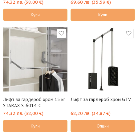
74,32
лв.
(
38,00
€
)
69,60
лв.
(
35,59
€
)
Купи
Купи
Лифт за гардероб хром 15 кг
Лифт за гардероб хром GTV
STARAX S-6014-C
74,32
лв.
(
38,00
€
)
68,20
лв.
(
34,87
€
)
Купи
Опции