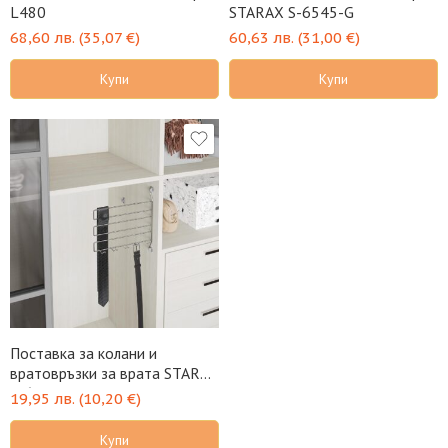
L480
STARAX S-6545-G
68,60
лв.
(
35,07
€
)
60,63
лв.
(
31,00
€
)
Купи
Купи
Поставка за колани и
вратовръзки за врата STARAX
S-6054
19,95
лв.
(
10,20
€
)
Купи