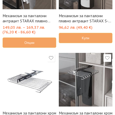
Механизъм за панталони
Механизъм за панталони
антрацит STARAX плавно
плавно антрацит STARAX S-
Blum
6722-A
149,03
лв.
–
169,37
лв.
96,62
лв.
(
49,40
€
)
(
76,20
€
-
86,60
€
)
Купи
Опции
Механизъм за панталони хром
Механизъм за панталони хром