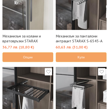
Механизъм за колани и
Механизъм за панталони
вратовръзки STARAX
антрацит STARAX S-6545-A
36,77
лв.
(
18,80
€
)
60,63
лв.
(
31,00
€
)
Опции
Купи