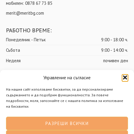
мобилен:
0878 67 73 85
merit@meritbg.com
РАБОТНО ВРЕМЕ:
Понеделник - Петък
9:00 - 18:00 ч.
Събота
9:00 - 14:00 ч.
Неделя
почивен ден
Управление на съгласие
© Мерит ООД – Всички права запазени
На нашия сайт използваме бисквитки, за да персонализираме
съдържанието и да подобрим функционалността. За повече
Доставки
Общи условия
подробности, моля, запознайте се с нашата политика за използване
на бисквитки.
Политика за поверителност
Политика за бисквитки
РАЗРЕШИ ВСИЧКИ
Разработено от Нимасистъмс