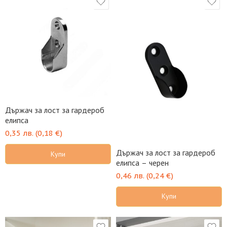
Държач за лост за гардероб
елипса
0,35
лв.
(
0,18
€
)
Държач за лост за гардероб
Купи
елипса – черен
0,46
лв.
(
0,24
€
)
Купи