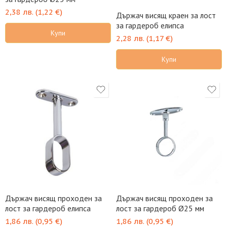
2,38
лв.
(
1,22
€
)
Държач висящ краен за лост
за гардероб елипса
Купи
2,28
лв.
(
1,17
€
)
Купи
Държач висящ прoходен за
Държач висящ проходен за
лост за гардероб елипса
лост за гардероб Ø25 мм
1,86
лв.
(
0,95
€
)
1,86
лв.
(
0,95
€
)