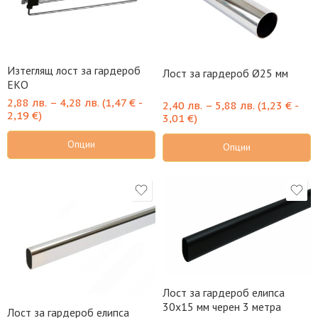
Изтеглящ лост за гардероб
Лост за гардероб Ø25 мм
ЕКО
2,88
лв.
–
4,28
лв.
(
1,47
€
-
2,40
лв.
–
5,88
лв.
(
1,23
€
-
2,19
€
)
3,01
€
)
Опции
Опции
Лост за гардероб елипса
30х15 мм черен 3 метра
Лост за гардероб елипса