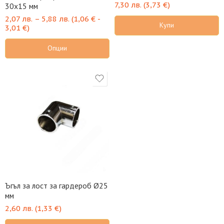
7,30
лв.
(
3,73
€
)
30х15 мм
2,07
лв.
–
5,88
лв.
(
1,06
€
-
Купи
3,01
€
)
Опции
Ъгъл за лост за гардероб Ø25
мм
2,60
лв.
(
1,33
€
)