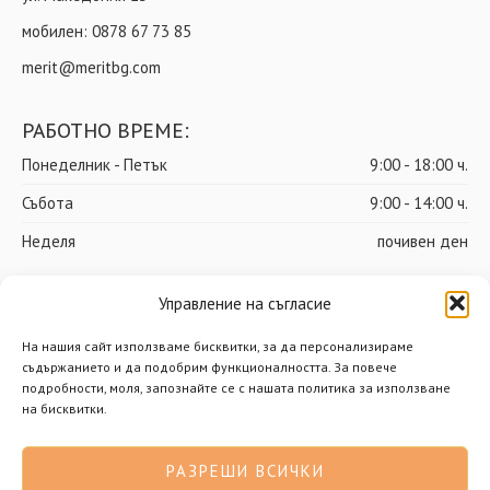
мобилен:
0878 67 73 85
merit@meritbg.com
РАБОТНО ВРЕМЕ:
Понеделник - Петък
9:00 - 18:00 ч.
Събота
9:00 - 14:00 ч.
Неделя
почивен ден
Управление на съгласие
© Мерит ООД – Всички права запазени
На нашия сайт използваме бисквитки, за да персонализираме
съдържанието и да подобрим функционалността. За повече
Доставки
Общи условия
подробности, моля, запознайте се с нашата политика за използване
на бисквитки.
Политика за поверителност
Политика за бисквитки
РАЗРЕШИ ВСИЧКИ
Разработено от Нимасистъмс