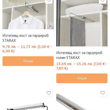
Изтеглящ лост за гардероб
STARAX
9,78
лв.
–
11,73
лв.
(
5,00
€
-
6,00
€
)
Изтеглящ лост за гардероб
голям STARAX
Опции
13,69
лв.
–
15,26
лв.
(
7,00
€
-
7,80
€
)
Опции