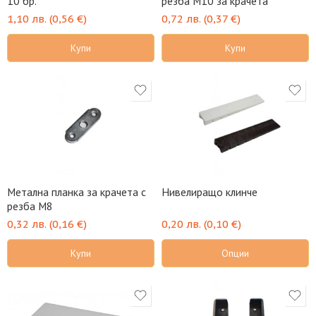
10 бр.
резба М10 за крачета
1,10
лв.
(
0,56
€
)
0,72
лв.
(
0,37
€
)
Купи
Купи
Метална планка за крачета с
Нивелиращо клинче
резба М8
0,32
лв.
(
0,16
€
)
0,20
лв.
(
0,10
€
)
Купи
Опции