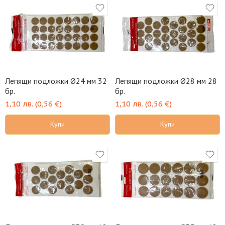
Лепящи подложки Ø24 мм 32
Лепящи подложки Ø28 мм 28
бр.
бр.
1,10
лв.
(
0,56
€
)
1,10
лв.
(
0,56
€
)
Купи
Купи