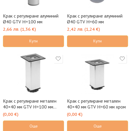
Крак с регулиране алуминий
Крак с регулиране алуминий
Ø40 GTV H=100 мм
Ø40 GTV H=60 мм
2,66
лв.
(
1,36
€
)
2,42
лв.
(
1,24
€
)
Купи
Купи
Крак с регулиране метален
Крак с регулиране метален
40×40 мм GTV H=100 мм
40×40 мм GTV H=60 мм хром
хром
(
0,00
€
)
(
0,00
€
)
Още
Още