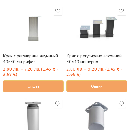
Крак с регулиране алуминий
Крак с регулиране алуминий
40×40 мм рифел
40×40 мм черно
2,80
лв.
–
7,20
лв.
(
1,43
€
-
2,80
лв.
–
5,20
лв.
(
1,43
€
-
3,68
€
)
2,66
€
)
Опции
Опции