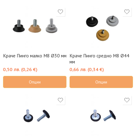
Краче Пинго малко М8 Ø30 мм
Краче Пинго средно М8 Ø44
мм
0,50
лв.
(
0,26
€
)
0,66
лв.
(
0,34
€
)
Опции
Опции