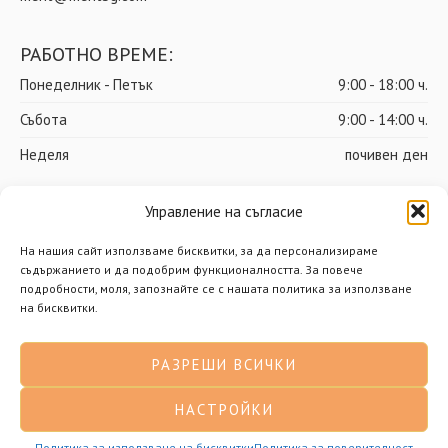
РАБОТНО ВРЕМЕ:
Понеделник - Петък
9:00 - 18:00 ч.
Събота
9:00 - 14:00 ч.
Неделя
почивен ден
Управление на съгласие
© Мерит ООД – Всички права запазени
На нашия сайт използваме бисквитки, за да персонализираме
съдържанието и да подобрим функционалността. За повече
Доставки
Общи условия
подробности, моля, запознайте се с нашата политика за използване
на бисквитки.
Политика за поверителност
Политика за бисквитки
РАЗРЕШИ ВСИЧКИ
Разработено от Нимасистъмс
НАСТРОЙКИ
Политика за използване на бисквитки
Политика за поверителност