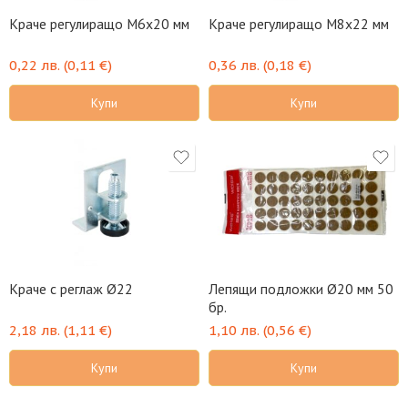
Краче регулиращо М6х20 мм
Краче регулиращо М8х22 мм
0,22
лв.
(
0,11
€
)
0,36
лв.
(
0,18
€
)
Купи
Купи
Краче с реглаж Ø22
Лепящи подложки Ø20 мм 50
бр.
2,18
лв.
(
1,11
€
)
1,10
лв.
(
0,56
€
)
Купи
Купи