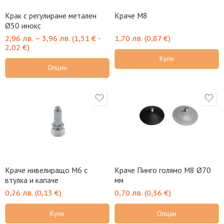
Крак с регулиране метален
Краче М8
Ø50 инокс
2,96
лв.
–
3,96
лв.
(
1,51
€
-
1,70
лв.
(
0,87
€
)
2,02
€
)
Купи
Опции
Краче нивелиращо М6 с
Краче Пинго голямо М8 Ø70
втулка и капаче
мм
0,26
лв.
(
0,13
€
)
0,70
лв.
(
0,36
€
)
Купи
Опции