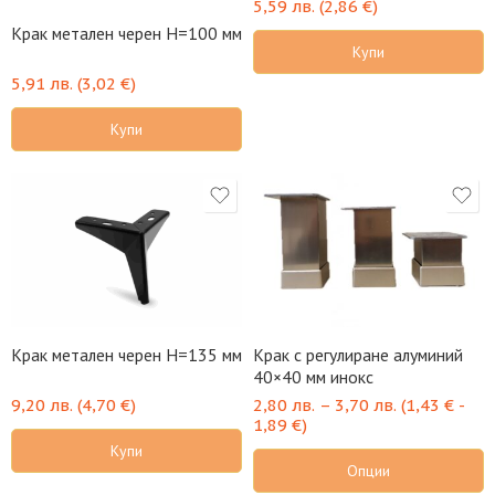
5,59
лв.
(
2,86
€
)
Крак метален черен H=100 мм
Купи
5,91
лв.
(
3,02
€
)
Купи
Крак метален черен H=135 мм
Крак с регулиране алуминий
40×40 мм инокс
9,20
лв.
(
4,70
€
)
2,80
лв.
–
3,70
лв.
(
1,43
€
-
1,89
€
)
Купи
Опции