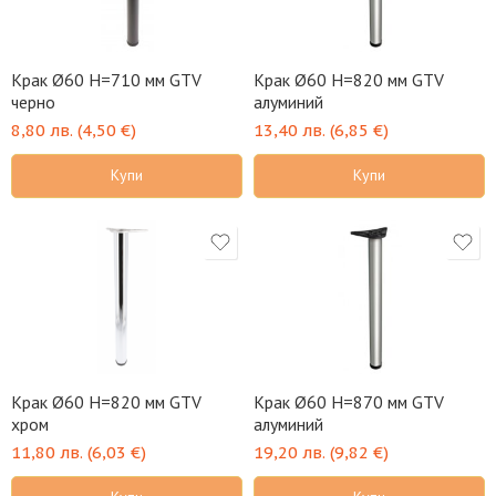
Крак Ø60 H=710 мм GTV
Крак Ø60 H=820 мм GTV
черно
алуминий
8,80
лв.
(
4,50
€
)
13,40
лв.
(
6,85
€
)
Купи
Купи
Крак Ø60 H=820 мм GTV
Крак Ø60 H=870 мм GTV
хром
алуминий
11,80
лв.
(
6,03
€
)
19,20
лв.
(
9,82
€
)