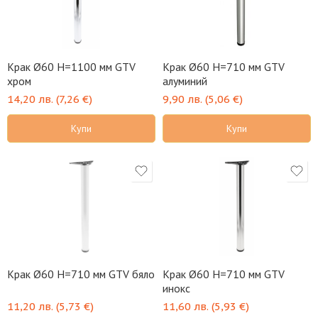
Крак Ø60 H=1100 мм GTV
Крак Ø60 H=710 мм GTV
хром
алуминий
14,20
лв.
(
7,26
€
)
9,90
лв.
(
5,06
€
)
Купи
Купи
Крак Ø60 H=710 мм GTV бяло
Крак Ø60 H=710 мм GTV
инокс
11,20
лв.
(
5,73
€
)
11,60
лв.
(
5,93
€
)